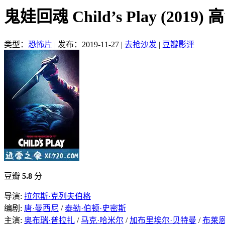
鬼娃回魂 Child’s Play (201
类型：
恐怖片
|
发布：2019-11-27
|
去抢沙发
|
豆瓣影评
豆瓣
5.8
分
导演:
拉尔斯·克列夫伯格
编剧:
唐·曼西尼
/
泰勒·伯顿·史密斯
主演:
奥布瑞·普拉扎
/
马克·哈米尔
/
加布里埃尔·贝特曼
/
布莱恩