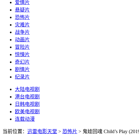
爱情片
悬疑片
恐怖片
灾难片
战争片
动画片
冒险片
惊悚片
奇幻片
剧情片
纪录片
大陆电视剧
港台电视剧
日韩电视剧
欧美电视剧
连载动漫
当前位置：
迅雷电影天堂
>
恐怖片
>
鬼娃回魂 Child’s Play (201