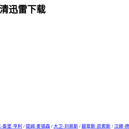
9) 高清迅雷下载
·泰里·亨利
/
提姆·麦锡森
/
大卫·刘易斯
/
碧翠斯·凯索斯
/
汉娜·