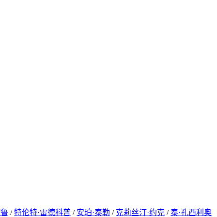
德鲁
/
特伦特·雷德科普
/
安珀·泰勒
/
克莉丝汀·约克
/
泰·孔西利奥