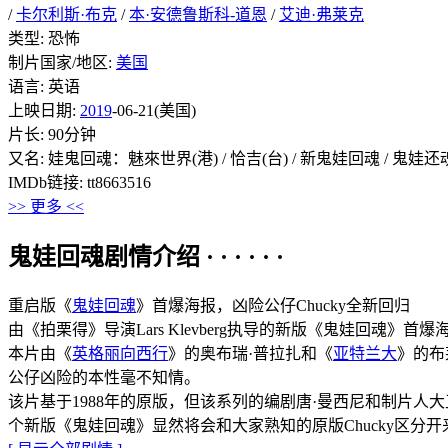
/
卡尔利斯·布克
/
本·安德鲁斯科-道恩
/
艾迪·弗莱克
类型: 恐怖
制片国家/地区:
美国
语言: 英语
上映日期:
2019
-06-21(美国)
片长: 90分钟
又名: 娃鬼回魂：魅來世界(港) / 恰吉(台) / 新鬼娃回魂 / 鬼娃还
IMDb链接: tt8663516
>> 更多 <<
鬼娃回魂剧情介绍 · · · · · ·
重启版《
鬼娃回魂
》首爆海报，凶险公仔Chucky全新回归
由《拍栗得》导演Lars Klevberg执导的新版《鬼娃回魂》首
本片由《
英格丽向西行
》的奥布瑞·普拉扎和《
亚特兰大
》的布
公仔凶险的本性毫不知情。
该片基于1988年的原版，但该系列的编剧唐·曼西尼和制片人
个新版《鬼娃回魂》显然将会和大家熟知的原版Chucky区分