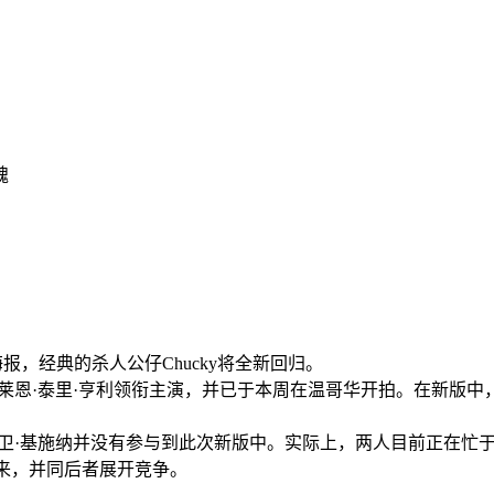
魂
爆海报，经典的杀人公仔Chucky将全新回归。
莱恩·泰里·亨利领衔主演，并已于本周在温哥华开拍。在新版
大卫·基施纳并没有参与到此次新版中。实际上，两人目前正在忙
开来，并同后者展开竞争。