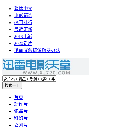
繁体中文
电影筛选
热门排行
最近更新
2019电影
2020新片
迅雷屏蔽资源解决办法
首页
动作片
犯罪片
科幻片
喜剧片