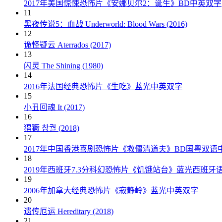
2017年美国惊悚恐怖片《安娜贝尔2：诞生》BD中英双字
11
黑夜传说5：血战 Underworld: Blood Wars (2016)
12
诡怪疑云 Aterrados (2017)
13
闪灵 The Shining (1980)
14
2016年法国经典恐怖片《生吃》蓝光中英双字
15
小丑回魂 It (2017)
16
猖獗 창궐 (2018)
17
2017年中国香港喜剧恐怖片《救僵清道夫》BD国粤双语
18
2019年西班牙7.3分科幻恐怖片《饥饿站台》蓝光西班牙
19
2006年加拿大经典恐怖片《寂静岭》蓝光中英双字
20
遗传厄运 Hereditary (2018)
21