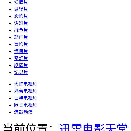
爱情片
悬疑片
恐怖片
灾难片
战争片
动画片
冒险片
惊悚片
奇幻片
剧情片
纪录片
大陆电视剧
港台电视剧
日韩电视剧
欧美电视剧
连载动漫
当前位置：
迅雷电影天堂