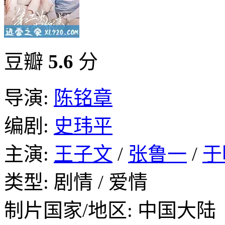
豆瓣
5.6
分
导演:
陈铭章
编剧:
史玮平
主演:
王子文
/
张鲁一
/
于
类型: 剧情 / 爱情
制片国家/地区: 中国大陆