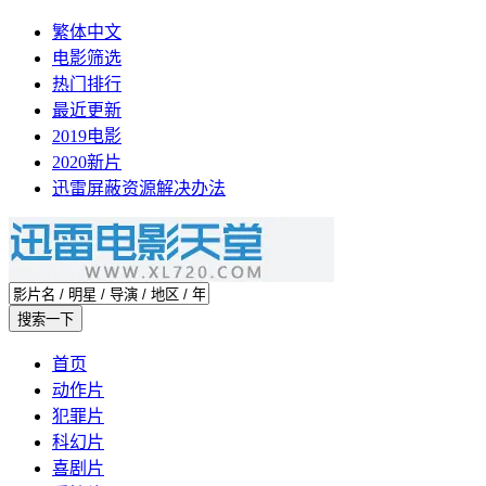
繁体中文
电影筛选
热门排行
最近更新
2019电影
2020新片
迅雷屏蔽资源解决办法
首页
动作片
犯罪片
科幻片
喜剧片