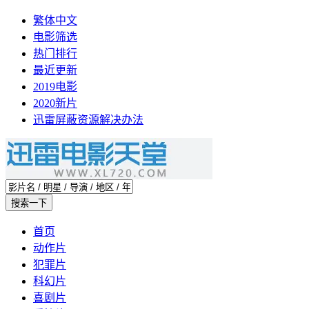
繁体中文
电影筛选
热门排行
最近更新
2019电影
2020新片
迅雷屏蔽资源解决办法
首页
动作片
犯罪片
科幻片
喜剧片