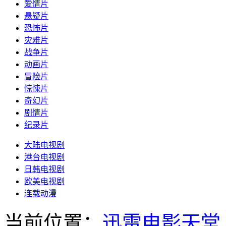
爱情片
悬疑片
恐怖片
灾难片
战争片
动画片
冒险片
惊悚片
奇幻片
剧情片
纪录片
大陆电视剧
港台电视剧
日韩电视剧
欧美电视剧
连载动漫
当前位置：
迅雷电影天堂