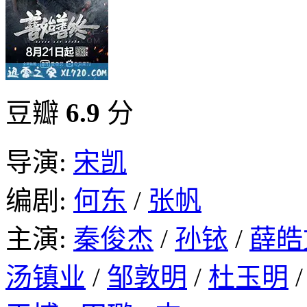
豆瓣
6.9
分
导演:
宋凯
编剧:
何东
/
张帆
主演:
秦俊杰
/
孙铱
/
薛皓
汤镇业
/
邹敦明
/
杜玉明