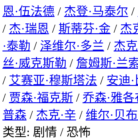
恩·伍法德
/
杰登·马泰尔
/
/
杰·瑞恩
/
斯蒂芬·金
/
杰
·泰勒
/
泽维尔·多兰
/
杰克
丝·威克斯勒
/
詹姆斯·兰
/
艾赛亚·穆斯塔法
/
安迪·
/
贾森·福克斯
/
乔森·雅各
普森
/
杰克·辛
/
维尔·贝
类型: 剧情 / 恐怖