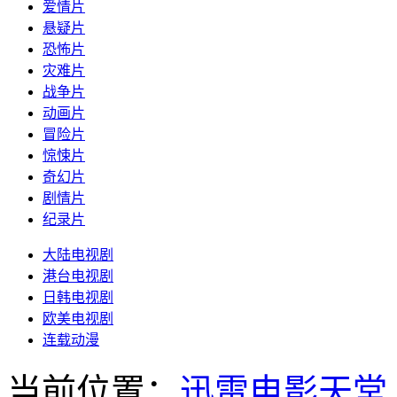
爱情片
悬疑片
恐怖片
灾难片
战争片
动画片
冒险片
惊悚片
奇幻片
剧情片
纪录片
大陆电视剧
港台电视剧
日韩电视剧
欧美电视剧
连载动漫
当前位置：
迅雷电影天堂