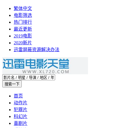
繁体中文
电影筛选
热门排行
最近更新
2019电影
2020新片
迅雷屏蔽资源解决办法
首页
动作片
犯罪片
科幻片
喜剧片