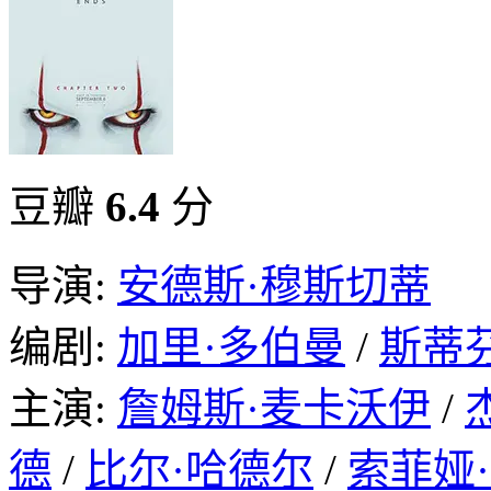
豆瓣
6.4
分
导演:
安德斯·穆斯切蒂
编剧:
加里·多伯曼
/
斯蒂芬
主演:
詹姆斯·麦卡沃伊
/
德
/
比尔·哈德尔
/
索菲娅