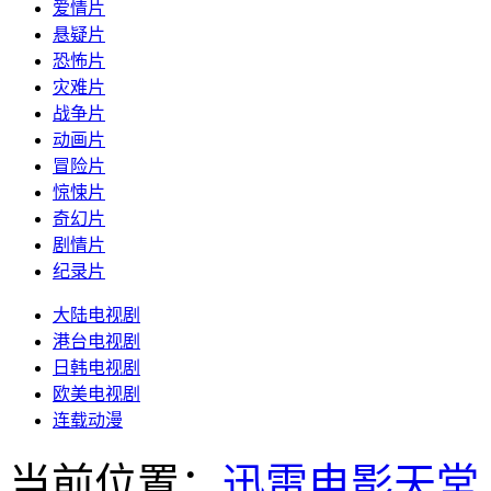
爱情片
悬疑片
恐怖片
灾难片
战争片
动画片
冒险片
惊悚片
奇幻片
剧情片
纪录片
大陆电视剧
港台电视剧
日韩电视剧
欧美电视剧
连载动漫
当前位置：
迅雷电影天堂