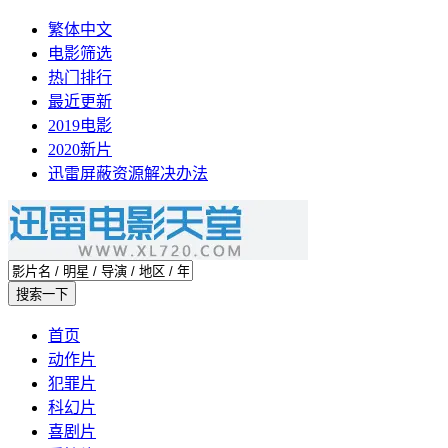
繁体中文
电影筛选
热门排行
最近更新
2019电影
2020新片
迅雷屏蔽资源解决办法
首页
动作片
犯罪片
科幻片
喜剧片