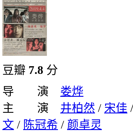
豆瓣
7.8
分
导 演
娄烨
主 演
井柏然
/
宋佳
文
/
陈冠希
/
颜卓灵