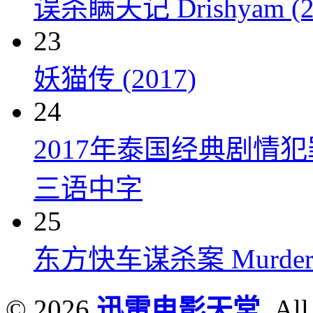
误杀瞒天记 Drishyam (2
23
妖猫传 (2017)
24
2017年泰国经典剧情
三语中字
25
东方快车谋杀案 Murder on t
© 2026
迅雷电影天堂
. All