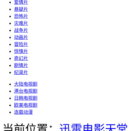
爱情片
悬疑片
恐怖片
灾难片
战争片
动画片
冒险片
惊悚片
奇幻片
剧情片
纪录片
大陆电视剧
港台电视剧
日韩电视剧
欧美电视剧
连载动漫
当前位置：
迅雷电影天堂