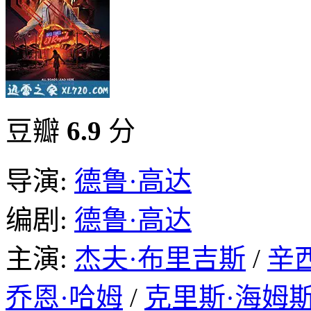
豆瓣
6.9
分
导演:
德鲁·高达
编剧:
德鲁·高达
主演:
杰夫·布里吉斯
/
辛
乔恩·哈姆
/
克里斯·海姆