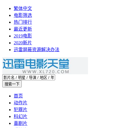
繁体中文
电影筛选
热门排行
最近更新
2019电影
2020新片
迅雷屏蔽资源解决办法
首页
动作片
犯罪片
科幻片
喜剧片