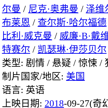
尔曼
/
尼克·奥弗曼
/
泽维
布莱恩
/
查尔斯·哈尔福德
比利·威克曼
/
威廉·B·戴
特赛尔
/
凯瑟琳·伊莎贝尔
类型: 剧情 / 悬疑 / 惊悚 /
制片国家/地区:
美国
语言: 英语
上映日期:
2018
-09-27(奇