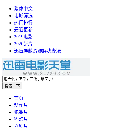
繁体中文
电影筛选
热门排行
最近更新
2019电影
2020新片
迅雷屏蔽资源解决办法
首页
动作片
犯罪片
科幻片
喜剧片