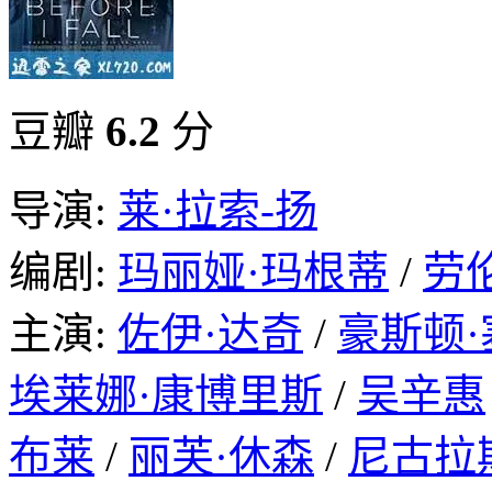
豆瓣
6.2
分
导演:
莱·拉索-扬
编剧:
玛丽娅·玛根蒂
/
劳
主演:
佐伊·达奇
/
豪斯顿·
埃莱娜·康博里斯
/
吴辛惠
布莱
/
丽芙·休森
/
尼古拉