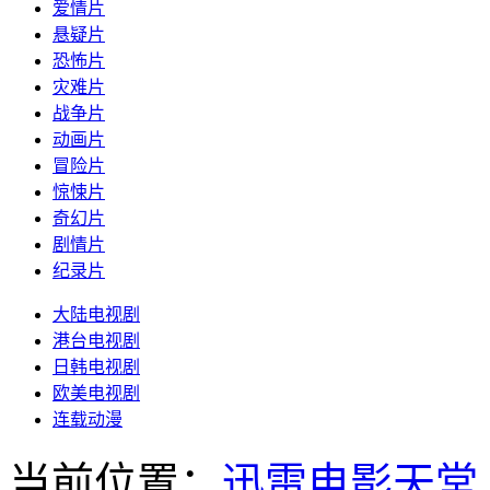
爱情片
悬疑片
恐怖片
灾难片
战争片
动画片
冒险片
惊悚片
奇幻片
剧情片
纪录片
大陆电视剧
港台电视剧
日韩电视剧
欧美电视剧
连载动漫
当前位置：
迅雷电影天堂