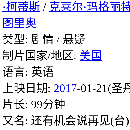
·柯蒂斯
/
克莱尔·玛格丽特
图里奥
类型: 剧情 / 悬疑
制片国家/地区:
美国
语言: 英语
上映日期:
2017
-01-21(圣
片长: 99分钟
又名: 还有机会说再见(台)