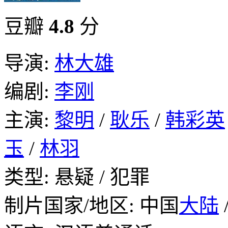
豆瓣
4.8
分
导演:
林大雄
编剧:
李刚
主演:
黎明
/
耿乐
/
韩彩英
玉
/
林羽
类型: 悬疑 / 犯罪
制片国家/地区: 中国
大陆