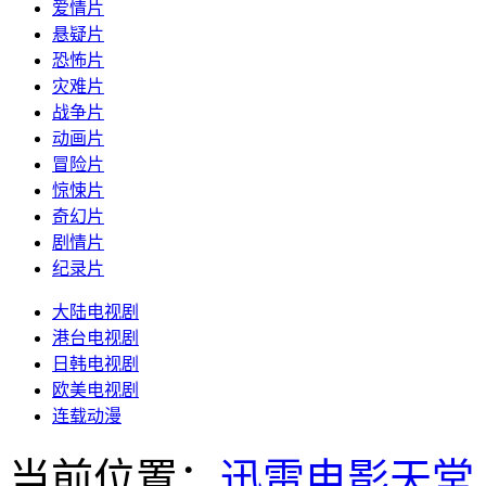
爱情片
悬疑片
恐怖片
灾难片
战争片
动画片
冒险片
惊悚片
奇幻片
剧情片
纪录片
大陆电视剧
港台电视剧
日韩电视剧
欧美电视剧
连载动漫
当前位置：
迅雷电影天堂