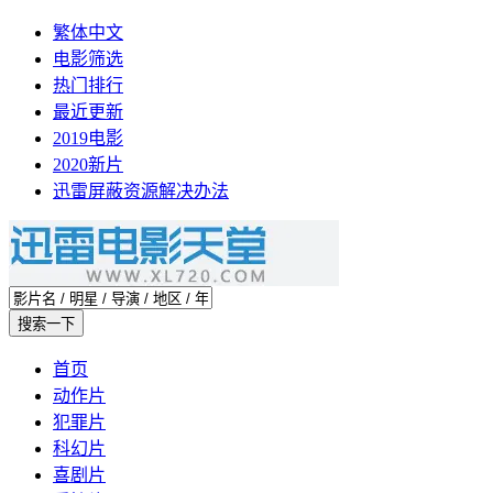
繁体中文
电影筛选
热门排行
最近更新
2019电影
2020新片
迅雷屏蔽资源解决办法
首页
动作片
犯罪片
科幻片
喜剧片