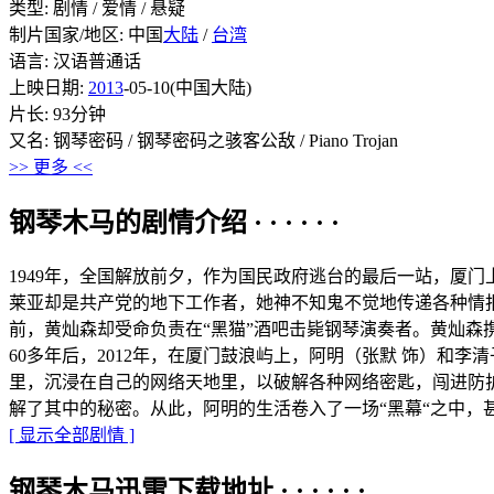
类型: 剧情 / 爱情 / 悬疑
制片国家/地区: 中国
大陆
/
台湾
语言: 汉语普通话
上映日期:
2013
-05-10(中国大陆)
片长: 93分钟
又名: 钢琴密码 / 钢琴密码之骇客公敌 / Piano Trojan
>> 更多 <<
钢琴木马的剧情介绍 · · · · · ·
1949年，全国解放前夕，作为国民政府逃台的最后一站，厦
莱亚却是共产党的地下工作者，她神不知鬼不觉地传递各种情
前，黄灿森却受命负责在“黑猫”酒吧击毙钢琴演奏者。黄灿森
60多年后，2012年，在厦门鼓浪屿上，阿明（张默 饰）和
里，沉浸在自己的网络天地里，以破解各种网络密匙，闯进防护
解了其中的秘密。从此，阿明的生活卷入了一场“黑幕“之中，
[ 显示全部剧情 ]
钢琴木马迅雷下载地址 · · · · · ·