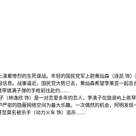
门上演着惨烈的生死谍战。年轻的国民党军上尉黄灿森（连凯 饰
报信息。战事逼近，国民党大势已去，黄灿森希望李莱亚一起去台
携带填满子弹的手枪前往赴约……
李清子（林逸欣 饰）是一对恋爱多年的恋人，李清子在鼓浪屿上
严密的隐蔽网络空间为最大乐趣。一次偶然的机会，阿明发现一
甚至莫名被杀手（动力火车 饰）追杀……