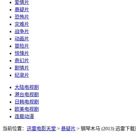
爱情片
悬疑片
恐怖片
灾难片
战争片
动画片
冒险片
惊悚片
奇幻片
剧情片
纪录片
大陆电视剧
港台电视剧
日韩电视剧
欧美电视剧
连载动漫
当前位置：
迅雷电影天堂
>
悬疑片
>
钢琴木马 (2013)
迅雷下载