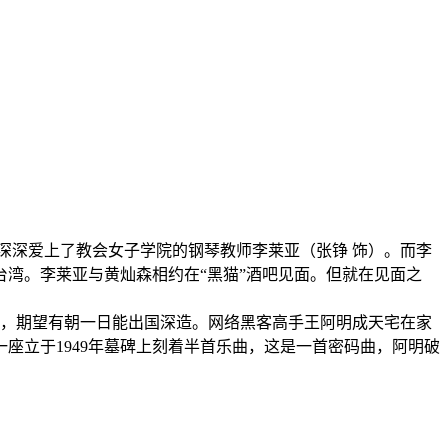
）深深爱上了教会女子学院的钢琴教师李莱亚（张铮 饰）。而李
湾。李莱亚与黄灿森相约在“黑猫”酒吧见面。但就在见面之
练琴，期望有朝一日能出国深造。网络黑客高手王阿明成天宅在家
座立于1949年墓碑上刻着半首乐曲，这是一首密码曲，阿明破