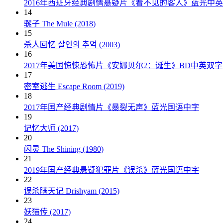
2016年西班牙经典剧情悬疑片《看不见的客人》蓝光中
14
骡子 The Mule (2018)
15
杀人回忆 살인의 추억 (2003)
16
2017年美国惊悚恐怖片《安娜贝尔2：诞生》BD中英双字
17
密室逃生 Escape Room (2019)
18
2017年国产经典剧情片《暴裂无声》蓝光国语中字
19
记忆大师 (2017)
20
闪灵 The Shining (1980)
21
2019年国产经典悬疑犯罪片《误杀》蓝光国语中字
22
误杀瞒天记 Drishyam (2015)
23
妖猫传 (2017)
24