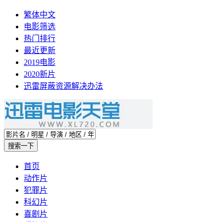
繁体中文
电影筛选
热门排行
最近更新
2019电影
2020新片
迅雷屏蔽资源解决办法
首页
动作片
犯罪片
科幻片
喜剧片