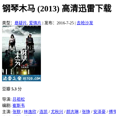
钢琴木马 (2013) 高清迅雷下载
类型：
悬疑片
,
爱情片
|
发布：2016-7-25
|
去抢沙发
豆瓣
5.3
分
导演:
吕祖松
编剧:
崔斯韦
主演:
张默
/
林逸欣
/
连凯
/
尤秋兴
/
颜志琳
/
张铮
/
安泽豪
/
傅