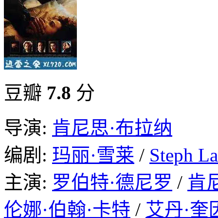
豆瓣
7.8
分
导演:
肯尼思·布拉纳
编剧:
玛丽·雪莱
/
Steph L
主演:
罗伯特·德尼罗
/
肯
伦娜·伯翰·卡特
/
艾丹·奎