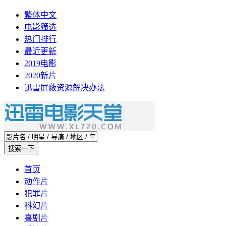
繁体中文
电影筛选
热门排行
最近更新
2019电影
2020新片
迅雷屏蔽资源解决办法
首页
动作片
犯罪片
科幻片
喜剧片