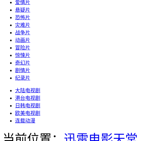
爱情片
悬疑片
恐怖片
灾难片
战争片
动画片
冒险片
惊悚片
奇幻片
剧情片
纪录片
大陆电视剧
港台电视剧
日韩电视剧
欧美电视剧
连载动漫
当前位置：
迅雷电影天堂