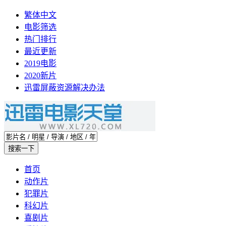
繁体中文
电影筛选
热门排行
最近更新
2019电影
2020新片
迅雷屏蔽资源解决办法
首页
动作片
犯罪片
科幻片
喜剧片