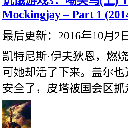
饥饿游戏3：嘲笑鸟(上) The 
Mockingjay – Part 1 (201
最后更新：2016年10月2
凯特尼斯·伊夫狄恩，燃
可她却活了下来。盖尔也
安全了，皮塔被国会区抓走