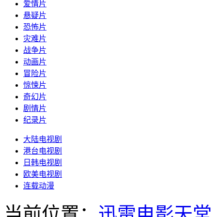
爱情片
悬疑片
恐怖片
灾难片
战争片
动画片
冒险片
惊悚片
奇幻片
剧情片
纪录片
大陆电视剧
港台电视剧
日韩电视剧
欧美电视剧
连载动漫
当前位置：
迅雷电影天堂