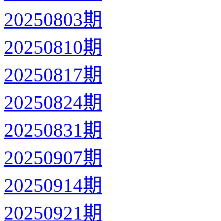
20250803期
20250810期
20250817期
20250824期
20250831期
20250907期
20250914期
20250921期