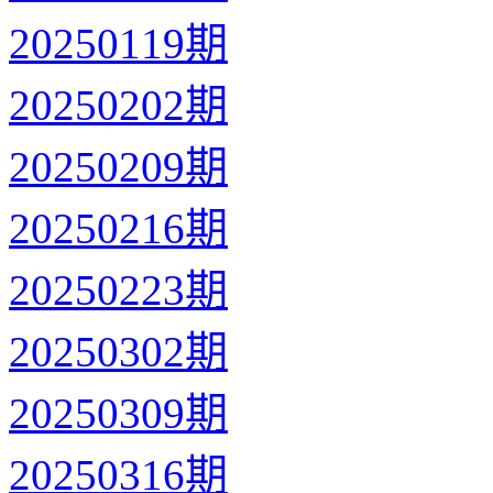
20250119期
20250202期
20250209期
20250216期
20250223期
20250302期
20250309期
20250316期