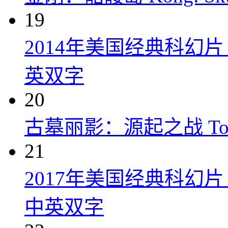
19
2014年美国经典科幻
英双字
20
古墓丽影：源起之战 Tomb R
21
2017年美国经典科幻
中英双字