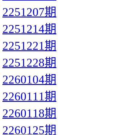
2251207期
2251214期
2251221期
2251228期
2260104期
2260111期
2260118期
2260125期