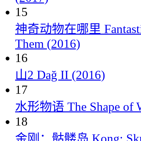
15
神奇动物在哪里 Fantastic Be
Them (2016)
16
山2 Dağ II (2016)
17
水形物语 The Shape of Wa
18
金刚：骷髅岛 Kong: Skull 