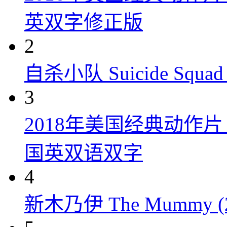
英双字修正版
2
自杀小队 Suicide Squad 
3
2018年美国经典动作
国英双语双字
4
新木乃伊 The Mummy (2