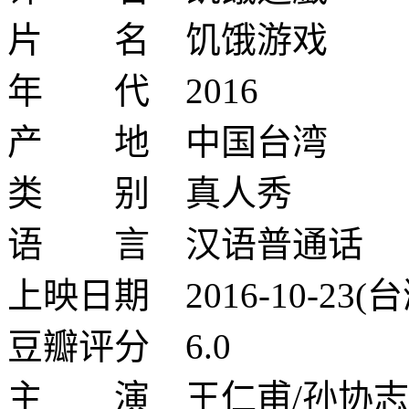
片 名 饥饿游戏
年 代 2016
产 地 中国台湾
类 别 真人秀
语 言 汉语普通话
上映日期 2016-10-23(台
豆瓣评分 6.0
主 演 王仁甫/孙协志