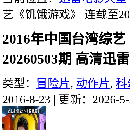
艺《饥饿游戏》 连载至202
2016年中国台湾综
20260503期 高清迅
类型：
冒险片
,
动作片
,
科
2016-8-23
|
更新：2026-5-