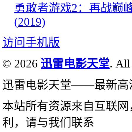
勇敢者游戏2：再战巅峰 Juman
(2019)
访问手机版
© 2026
迅雷电影天堂
. All
迅雷电影天堂——最新高
本站所有资源来自互联网
利，请与我们联系