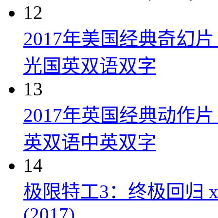
12
2017年美国经典奇幻
光国英双语双字
13
2017年英国经典动作
英双语中英双字
14
极限特工3：终极回归 xXx: Th
(2017)