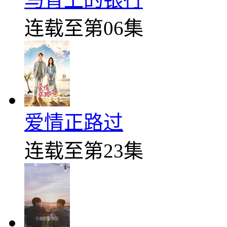
连载至第06集
爱情正路过
连载至第23集