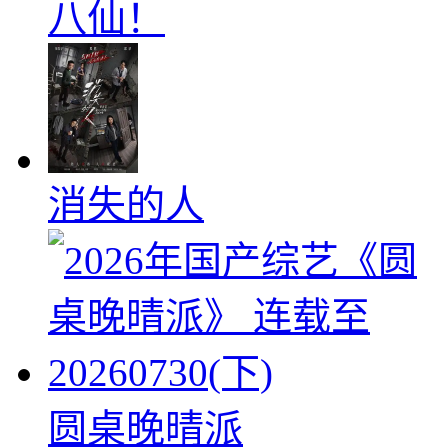
八仙！
消失的人
圆桌晚晴派