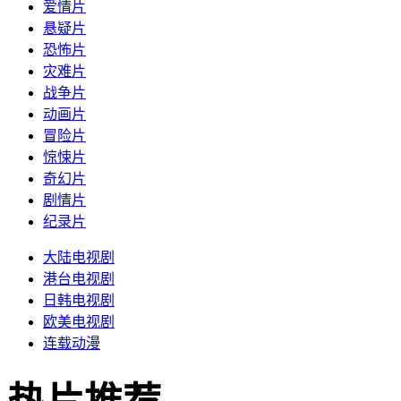
爱情片
悬疑片
恐怖片
灾难片
战争片
动画片
冒险片
惊悚片
奇幻片
剧情片
纪录片
大陆电视剧
港台电视剧
日韩电视剧
欧美电视剧
连载动漫