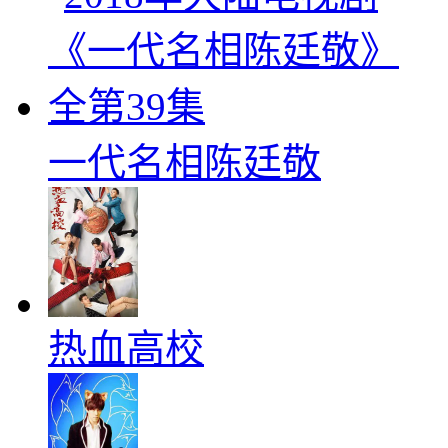
一代名相陈廷敬
热血高校