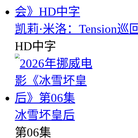
凯莉·米洛：Tension
HD中字
冰雪坏皇后
第06集