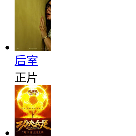
后室
正片