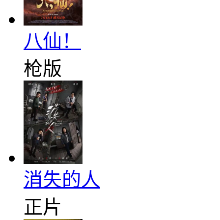
八仙！
枪版
消失的人
正片