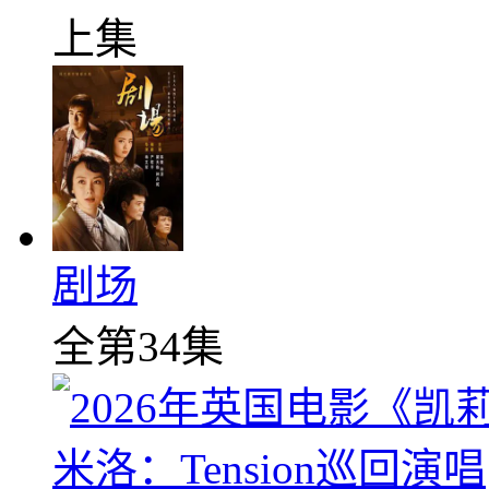
上集
剧场
全第34集