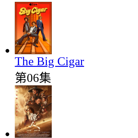
The Big Cigar
第06集