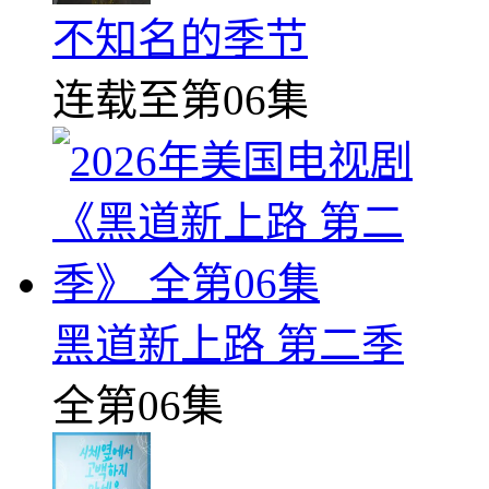
不知名的季节
连载至第06集
黑道新上路 第二季
全第06集