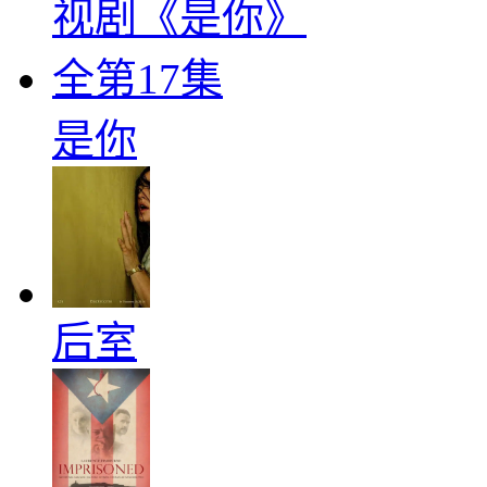
是你
后室