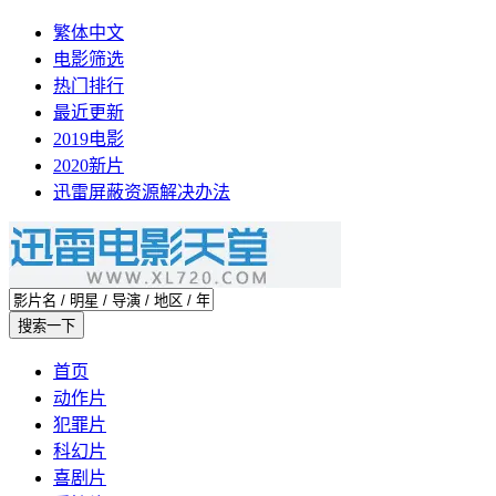
繁体中文
电影筛选
热门排行
最近更新
2019电影
2020新片
迅雷屏蔽资源解决办法
首页
动作片
犯罪片
科幻片
喜剧片