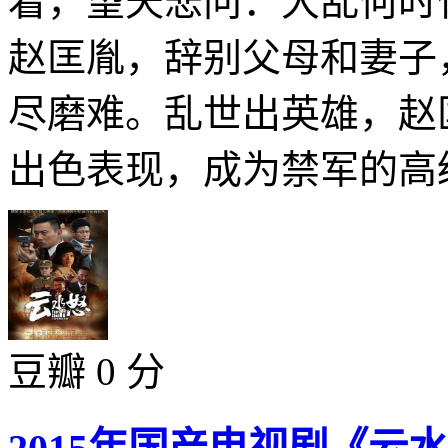
着，望天悲问：大乱何时
赵匡胤，辞别父母和妻子
尽磨难。乱世出英雄，赵
出色表现，成为禁军的高级
豆瓣 0 分