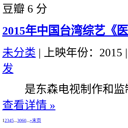
豆瓣 6 分
2015年中国台湾综艺《医师
未分类
|
上映年份：2015
|
发
是东森电视制作和监制的
查看详情 »
1
2
3
4
5
...
30
60
...
»
末页