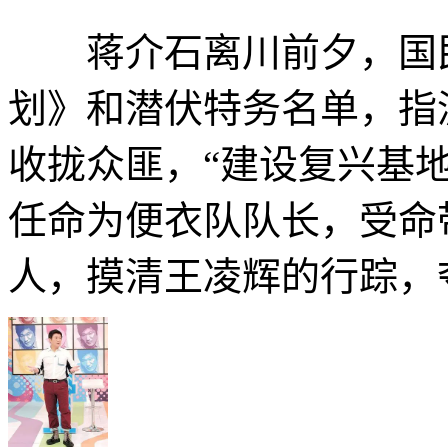
蒋介石离川前夕，国民
划》和潜伏特务名单，指
收拢众匪，“建设复兴基地
任命为便衣队队长，受命
人，摸清王凌辉的行踪，夺