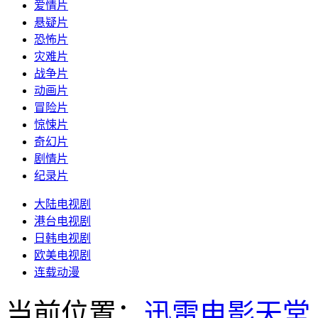
爱情片
悬疑片
恐怖片
灾难片
战争片
动画片
冒险片
惊悚片
奇幻片
剧情片
纪录片
大陆电视剧
港台电视剧
日韩电视剧
欧美电视剧
连载动漫
当前位置：
迅雷电影天堂