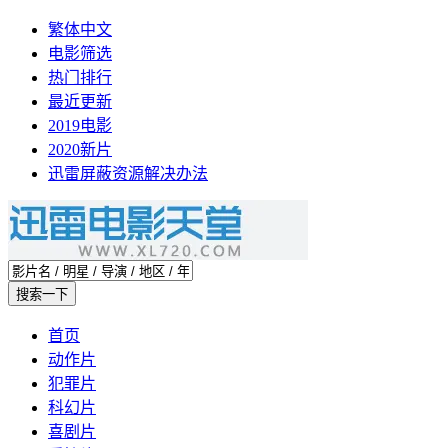
繁体中文
电影筛选
热门排行
最近更新
2019电影
2020新片
迅雷屏蔽资源解决办法
首页
动作片
犯罪片
科幻片
喜剧片