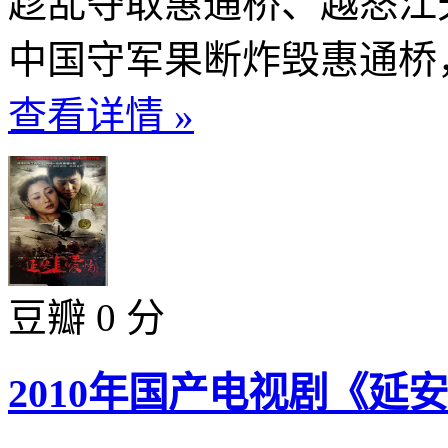
趁乱夺取惠通桥、越怒江
中国守军果断炸毁惠通桥，
查看详情 »
豆瓣 0 分
2010年国产电视剧《延安