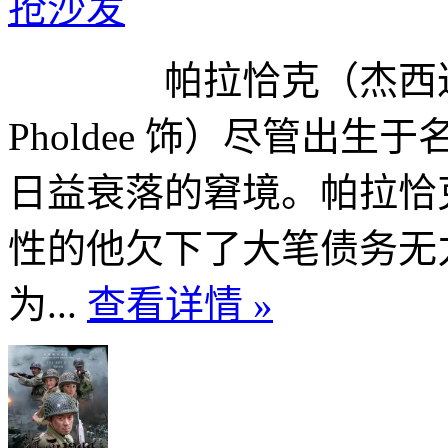
抢沙发
帕拉恰克（杰西达邦·福尔迪
Pholdee 饰）尽管出
日益衰落的窘境。帕拉恰
性的他欠下了大笔债务无
为...
查看详情 »