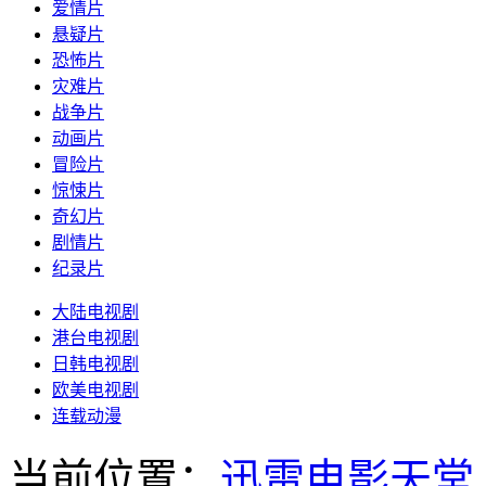
爱情片
悬疑片
恐怖片
灾难片
战争片
动画片
冒险片
惊悚片
奇幻片
剧情片
纪录片
大陆电视剧
港台电视剧
日韩电视剧
欧美电视剧
连载动漫
当前位置：
迅雷电影天堂