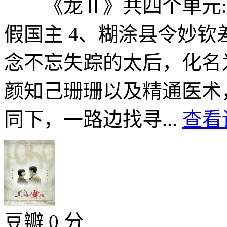
《龙Ⅱ》共四个单元:1、
假国主 4、糊涂县令妙钦
念不忘失踪的太后，化名
颜知己珊珊以及精通医术
同下，一路边找寻...
查看
豆瓣 0 分