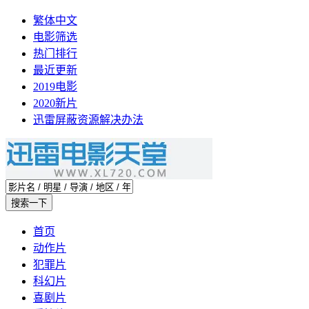
繁体中文
电影筛选
热门排行
最近更新
2019电影
2020新片
迅雷屏蔽资源解决办法
首页
动作片
犯罪片
科幻片
喜剧片