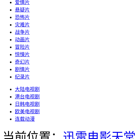
爱情片
悬疑片
恐怖片
灾难片
战争片
动画片
冒险片
惊悚片
奇幻片
剧情片
纪录片
大陆电视剧
港台电视剧
日韩电视剧
欧美电视剧
连载动漫
当前位置：
迅雷电影天堂