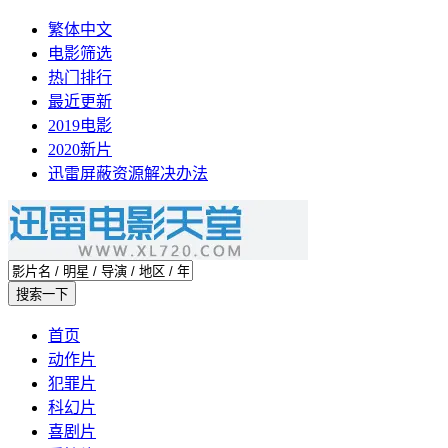
繁体中文
电影筛选
热门排行
最近更新
2019电影
2020新片
迅雷屏蔽资源解决办法
首页
动作片
犯罪片
科幻片
喜剧片