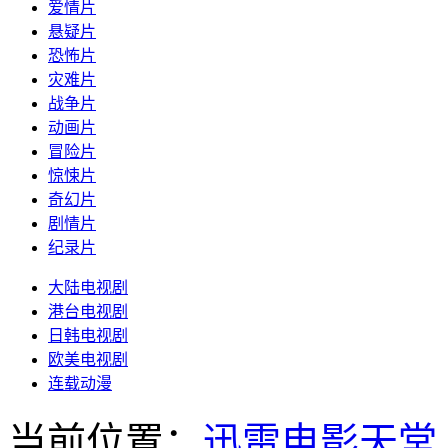
爱情片
悬疑片
恐怖片
灾难片
战争片
动画片
冒险片
惊悚片
奇幻片
剧情片
纪录片
大陆电视剧
港台电视剧
日韩电视剧
欧美电视剧
连载动漫
当前位置：
迅雷电影天堂