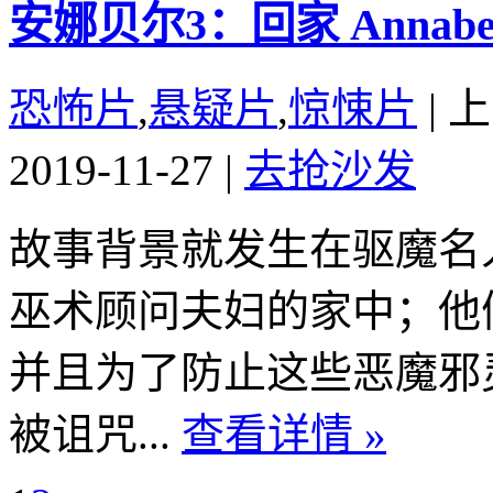
安娜贝尔3：回家 Annabelle
恐怖片
,
悬疑片
,
惊悚片
|
上
2019-11-27
|
去抢沙发
故事背景就发生在驱魔名
巫术顾问夫妇的家中；他
并且为了防止这些恶魔邪
被诅咒...
查看详情 »