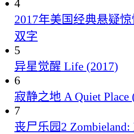
4
2017年美国经典悬疑
双字
5
异星觉醒 Life (2017)
6
寂静之地 A Quiet Place (
7
丧尸乐园2 Zombieland: Do