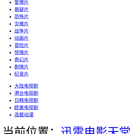
爱情片
悬疑片
恐怖片
灾难片
战争片
动画片
冒险片
惊悚片
奇幻片
剧情片
纪录片
大陆电视剧
港台电视剧
日韩电视剧
欧美电视剧
连载动漫
当前位置：
迅雷电影天堂