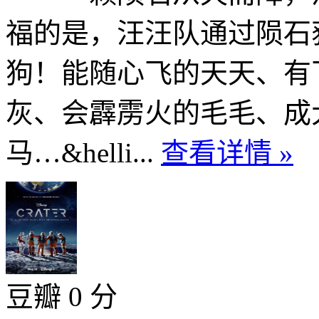
福的是，汪汪队通过陨石
狗！能随心飞的天天、有
灰、会霹雳火的毛毛、成
马…&helli...
查看详情 »
豆瓣 0 分