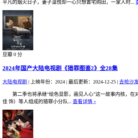
平凡的烟火日子，妻子温悦却一心只想置宅购田，一家人时...
豆瓣 0 分
2024年国产大陆电视剧《猎罪图鉴2》全28集
大陆电视剧
|
上映年份：2024
|
最后更新：2024-12-25
|
去抢沙
第二季也将承继“绘色显影，画见人心”这一故事内核，在对
佳 饰）等人组成的猎罪小分队...
查看详情 »