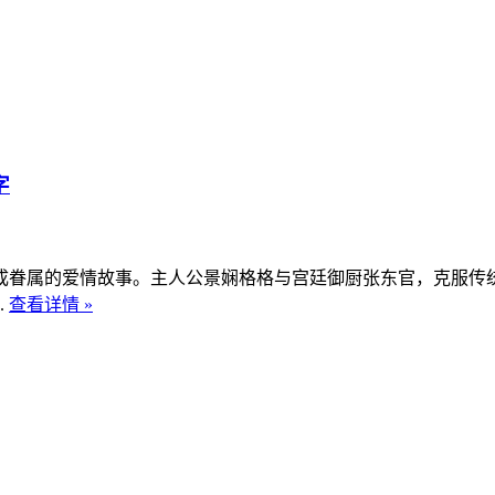
字
眷属的爱情故事。主人公景娴格格与宫廷御厨张东官，克服传统
.
查看详情 »