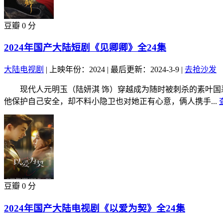
豆瓣 0 分
2024年国产大陆短剧《见卿卿》全24集
大陆电视剧
|
上映年份：2024
|
最后更新：2024-3-9
|
去抢沙发
现代人元明玉（陆妍淇 饰）穿越成为随时被刺杀的素叶国恶
他保护自己安全，却不料小隐卫也对她正有心意，俩人携手...
豆瓣 0 分
2024年国产大陆电视剧《以爱为契》全24集