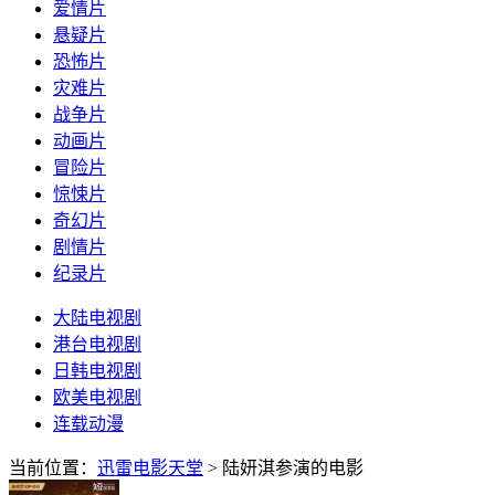
爱情片
悬疑片
恐怖片
灾难片
战争片
动画片
冒险片
惊悚片
奇幻片
剧情片
纪录片
大陆电视剧
港台电视剧
日韩电视剧
欧美电视剧
连载动漫
当前位置：
迅雷电影天堂
> 陆妍淇参演的电影