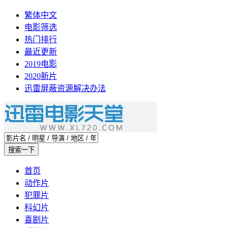
繁体中文
电影筛选
热门排行
最近更新
2019电影
2020新片
迅雷屏蔽资源解决办法
首页
动作片
犯罪片
科幻片
喜剧片