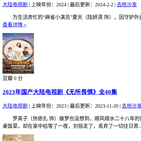
大陆电视剧
|
上映年份：2024
|
最后更新：2024-2-2
|
去抢沙发
为生活奔忙的“麻雀小演员”夏天（陆妍淇 饰），因守护外婆的
查看详情 »
豆瓣 0 分
2023年国产大陆电视剧《无所畏惧》全40集
大陆电视剧
|
上映年份：2023
|
最后更新：2023-11-20
|
去抢沙
罗英子（热依扎 饰）做梦也没想到，顺风顺水二十八年的她
桌饭菜，却在家中枯等了一夜，刘铭走了，丢弃了一切往日恩..