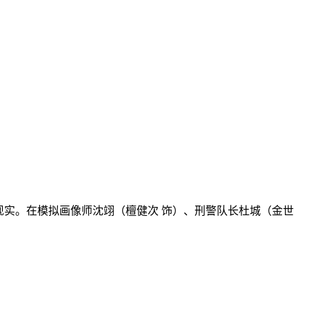
实。在模拟画像师沈翊（檀健次 饰）、刑警队长杜城（金世