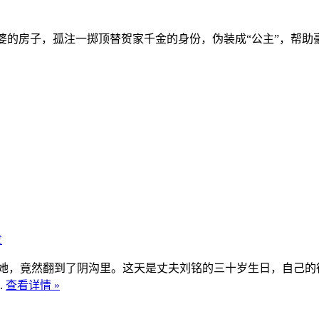
房子，孤注一掷顶替贺家千金的身份，伪装成“公主”，帮助豪门
发
，竟然翻到了阴沟里。这天是丈夫刘铭的三十岁生日，自己的
.
查看详情 »