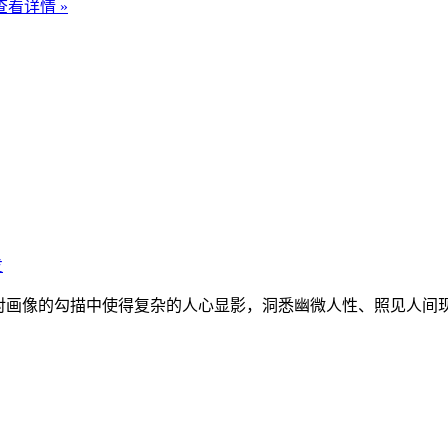
查看详情 »
发
画像的勾描中使得复杂的人心显影，洞悉幽微人性、照见人间现