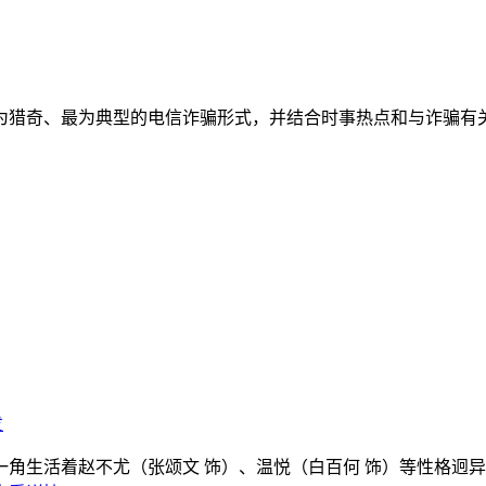
猎奇、最为典型的电信诈骗形式，并结合时事热点和与诈骗有关
发
生活着赵不尤（张颂文 饰）、温悦（白百何 饰）等性格迥异