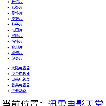
爱情片
悬疑片
恐怖片
灾难片
战争片
动画片
冒险片
惊悚片
奇幻片
剧情片
纪录片
大陆电视剧
港台电视剧
日韩电视剧
欧美电视剧
连载动漫
当前位置：
迅雷电影天堂