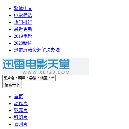
繁体中文
电影筛选
热门排行
最近更新
2019电影
2020新片
迅雷屏蔽资源解决办法
首页
动作片
犯罪片
科幻片
喜剧片