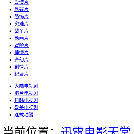
爱情片
悬疑片
恐怖片
灾难片
战争片
动画片
冒险片
惊悚片
奇幻片
剧情片
纪录片
大陆电视剧
港台电视剧
日韩电视剧
欧美电视剧
连载动漫
当前位置：
迅雷电影天堂