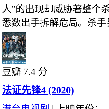
人”的出现却威胁著整个
悉数出手拆解危局。杀手界
豆瓣 7.4 分
法证先锋4 (2020)
港台电视剧
|
上映年份：
|