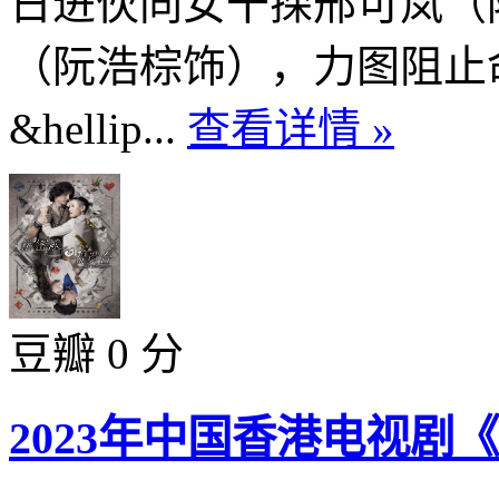
日进伙同女干探邢可岚（
（阮浩棕饰），力图阻止
&hellip...
查看详情 »
豆瓣 0 分
2023年中国香港电视剧