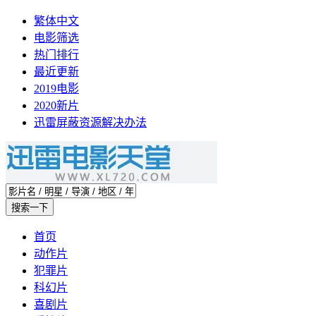
繁体中文
电影筛选
热门排行
最近更新
2019电影
2020新片
迅雷屏蔽资源解决办法
首页
动作片
犯罪片
科幻片
喜剧片