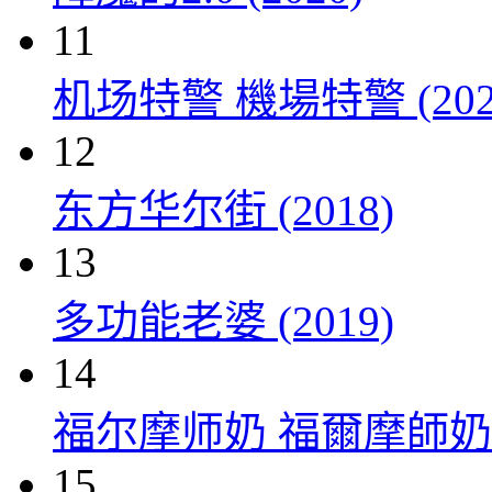
11
机场特警 機場特警 (202
12
东方华尔街 (2018)
13
多功能老婆 (2019)
14
福尔摩师奶 福爾摩師奶 (
15