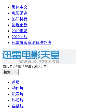
繁体中文
电影筛选
热门排行
最近更新
2019电影
2020新片
迅雷屏蔽资源解决办法
首页
动作片
犯罪片
科幻片
喜剧片