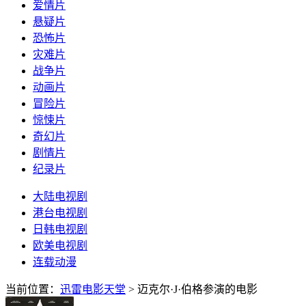
爱情片
悬疑片
恐怖片
灾难片
战争片
动画片
冒险片
惊悚片
奇幻片
剧情片
纪录片
大陆电视剧
港台电视剧
日韩电视剧
欧美电视剧
连载动漫
当前位置：
迅雷电影天堂
> 迈克尔·J·伯格参演的电影