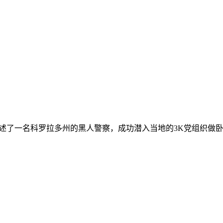
讲述了一名科罗拉多州的黑人警察，成功潜入当地的3K党组织做卧底