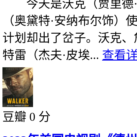
今天是沃克（贾里德·
（奥黛特·安纳布尔饰）
计划却出了岔子。沃克、
特雷（杰夫·皮埃...
查看详
豆瓣 0 分