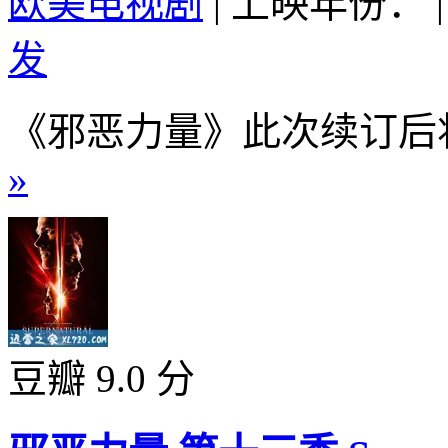
欧美电视剧
|
上映年份：
|
发
《邪恶力量》此次续订后将
»
豆瓣 9.0 分