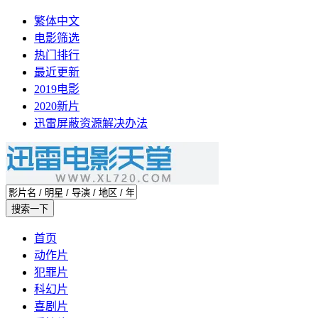
繁体中文
电影筛选
热门排行
最近更新
2019电影
2020新片
迅雷屏蔽资源解决办法
首页
动作片
犯罪片
科幻片
喜剧片