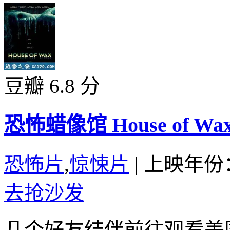
豆瓣 6.8 分
恐怖蜡像馆 House of Wax 
恐怖片
,
惊悚片
|
上映年份：
去抢沙发
几个好友结伴前往观看美