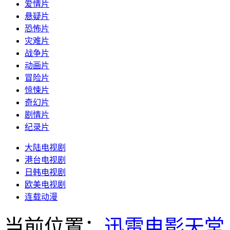
爱情片
悬疑片
恐怖片
灾难片
战争片
动画片
冒险片
惊悚片
奇幻片
剧情片
纪录片
大陆电视剧
港台电视剧
日韩电视剧
欧美电视剧
连载动漫
当前位置：
迅雷电影天堂