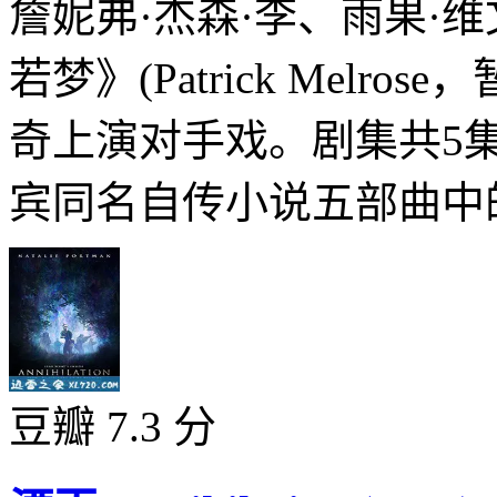
詹妮弗·杰森·李、雨果·维文
若梦》(Patrick Melr
奇上演对手戏。剧集共5集
宾同名自传小说五部曲中的一
豆瓣 7.3 分