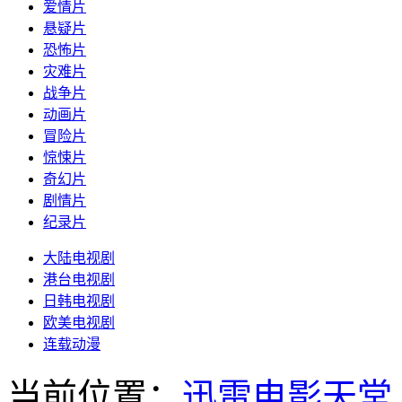
爱情片
悬疑片
恐怖片
灾难片
战争片
动画片
冒险片
惊悚片
奇幻片
剧情片
纪录片
大陆电视剧
港台电视剧
日韩电视剧
欧美电视剧
连载动漫
当前位置：
迅雷电影天堂