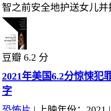
智之前安全地护送女儿并拯
豆瓣 6.2 分
2021年美国6.2分惊悚
字
恐怖片
|
上映年份：2021
|