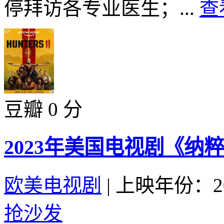
停拜访各专业医生；...
查
豆瓣 0 分
2023年美国电视剧《纳
欧美电视剧
|
上映年份：20
抢沙发