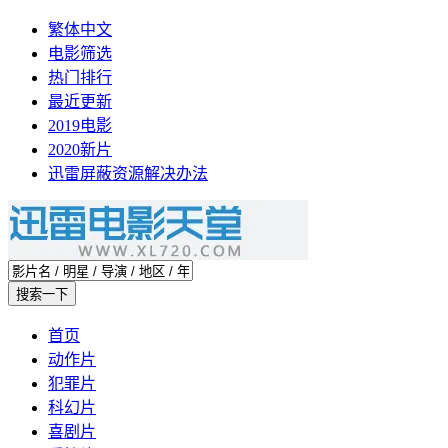
繁体中文
电影筛选
热门排行
最近更新
2019电影
2020新片
迅雷屏蔽资源解决办法
首页
动作片
犯罪片
科幻片
喜剧片