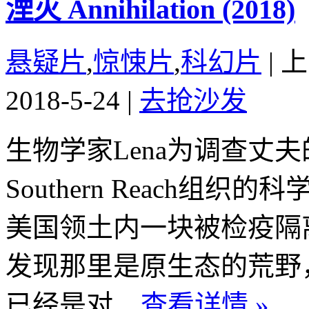
湮灭 Annihilation (2018)
悬疑片
,
惊悚片
,
科幻片
|
上
2018-5-24
|
去抢沙发
生物学家Lena为调查丈
Southern Reach组
美国领土内一块被检疫隔
发现那里是原生态的荒野
已经是对...
查看详情 »