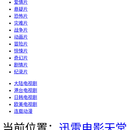
爱情片
悬疑片
恐怖片
灾难片
战争片
动画片
冒险片
惊悚片
奇幻片
剧情片
纪录片
大陆电视剧
港台电视剧
日韩电视剧
欧美电视剧
连载动漫
当前位置：
迅雷电影天堂