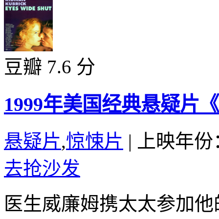
豆瓣 7.6 分
1999年美国经典悬疑片
悬疑片
,
惊悚片
|
上映年份：
去抢沙发
医生威廉姆携太太参加他