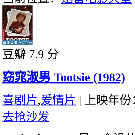
豆瓣 7.9 分
窈窕淑男 Tootsie (1982)
喜剧片
,
爱情片
|
上映年份：
去抢沙发