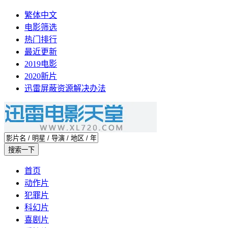
繁体中文
电影筛选
热门排行
最近更新
2019电影
2020新片
迅雷屏蔽资源解决办法
首页
动作片
犯罪片
科幻片
喜剧片