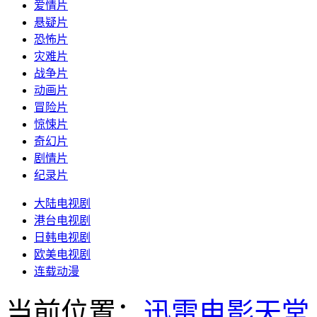
爱情片
悬疑片
恐怖片
灾难片
战争片
动画片
冒险片
惊悚片
奇幻片
剧情片
纪录片
大陆电视剧
港台电视剧
日韩电视剧
欧美电视剧
连载动漫
当前位置：
迅雷电影天堂