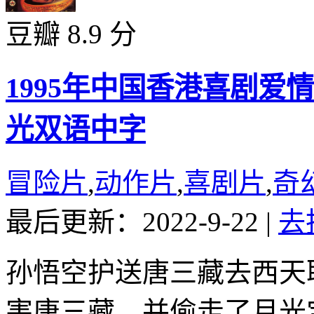
豆瓣 8.9 分
1995年中国香港喜剧
光双语中字
冒险片
,
动作片
,
喜剧片
,
奇
最后更新：2022-9-22
|
去
孙悟空护送唐三藏去西天
害唐三藏，并偷走了月光