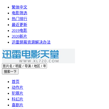
繁体中文
电影筛选
热门排行
最近更新
2019电影
2020新片
迅雷屏蔽资源解决办法
首页
动作片
犯罪片
科幻片
喜剧片