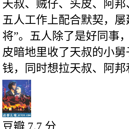
天叔、贼仔、头皮、阿邦
五人工作上配合默契，屡
将”。五人除了是好同事
皮暗地里收了天叔的小舅
钱，同时想拉天叔、阿邦和
豆瓣 7.7 分