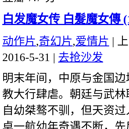
白发魔女传 白髮魔女傳 (19
动作片
,
奇幻片
,
爱情片
|
上
2016-5-31
|
去抢沙发
明末年间，中原与金国边
教大行肆虐。朝廷与武林
自幼桀骜不驯，但天资过
卓一航幼年奇遇不断，先