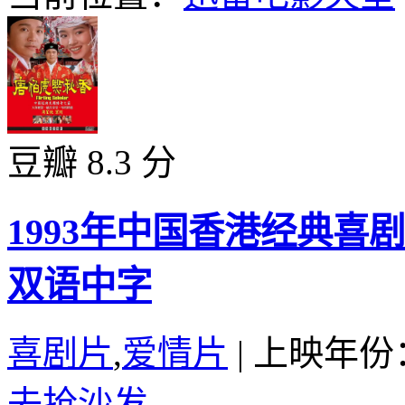
豆瓣 8.3 分
1993年中国香港经典
双语中字
喜剧片
,
爱情片
|
上映年份：
去抢沙发