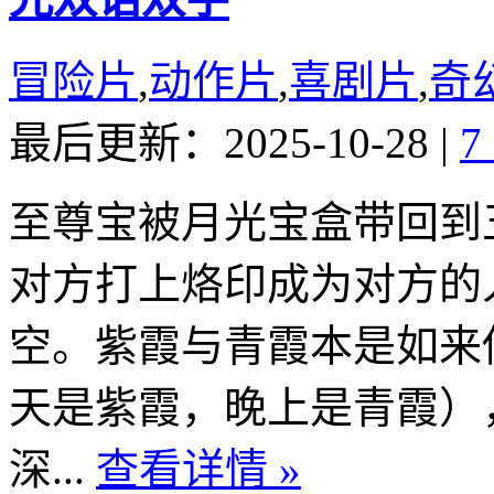
冒险片
,
动作片
,
喜剧片
,
奇
最后更新：2025-10-28
|
7
至尊宝被月光宝盒带回到
对方打上烙印成为对方的
空。紫霞与青霞本是如来
天是紫霞，晚上是青霞）
深...
查看详情 »