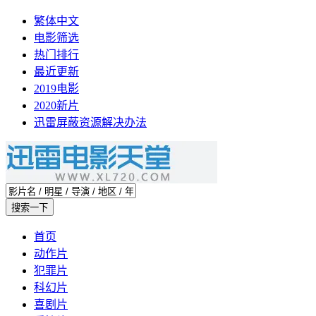
繁体中文
电影筛选
热门排行
最近更新
2019电影
2020新片
迅雷屏蔽资源解决办法
首页
动作片
犯罪片
科幻片
喜剧片