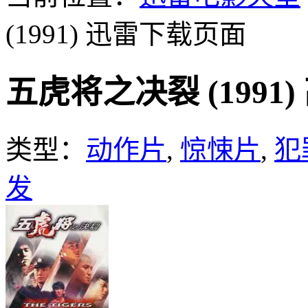
(1991)
迅雷下载页面
五虎将之决裂 (1991
类型：
动作片
,
惊悚片
,
犯
发