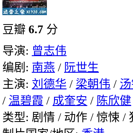
豆瓣
6.7
分
导演:
曾志伟
编剧:
南燕
/
阮世生
主演:
刘德华
/
梁朝伟
/
汤
/
温碧霞
/
成奎安
/
陈欣健
类型: 剧情 / 动作 / 惊悚 /