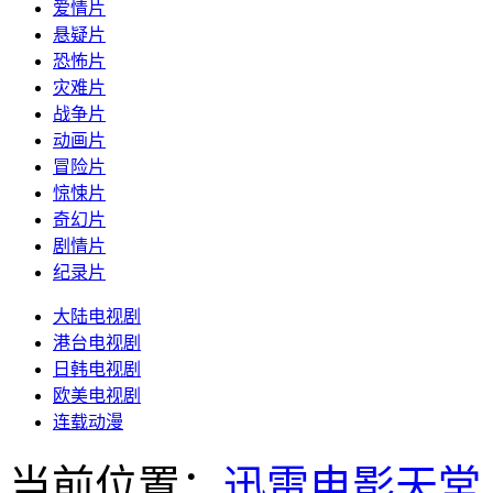
爱情片
悬疑片
恐怖片
灾难片
战争片
动画片
冒险片
惊悚片
奇幻片
剧情片
纪录片
大陆电视剧
港台电视剧
日韩电视剧
欧美电视剧
连载动漫
当前位置：
迅雷电影天堂