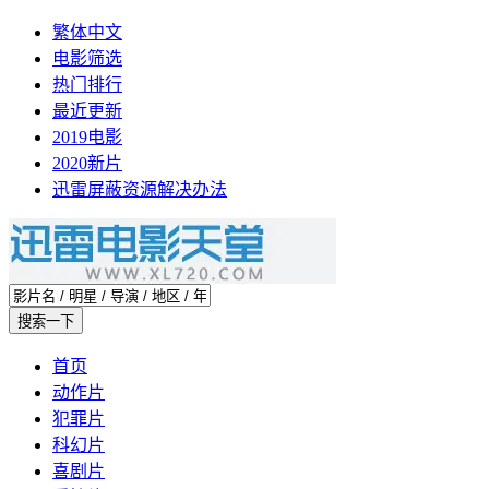
繁体中文
电影筛选
热门排行
最近更新
2019电影
2020新片
迅雷屏蔽资源解决办法
首页
动作片
犯罪片
科幻片
喜剧片