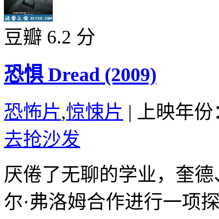
豆瓣 6.2 分
恐惧 Dread (2009)
恐怖片
,
惊悚片
|
上映年份：
去抢沙发
厌倦了无聊的学业，奎德
尔·弗洛姆合作进行一项