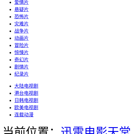
爱情片
悬疑片
恐怖片
灾难片
战争片
动画片
冒险片
惊悚片
奇幻片
剧情片
纪录片
大陆电视剧
港台电视剧
日韩电视剧
欧美电视剧
连载动漫
当前位置：
迅雷电影天堂