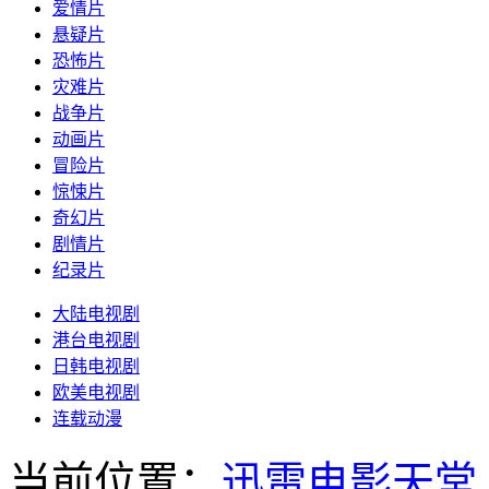
爱情片
悬疑片
恐怖片
灾难片
战争片
动画片
冒险片
惊悚片
奇幻片
剧情片
纪录片
大陆电视剧
港台电视剧
日韩电视剧
欧美电视剧
连载动漫
当前位置：
迅雷电影天堂