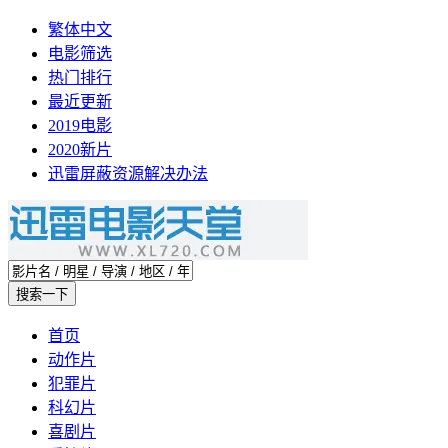
繁体中文
电影筛选
热门排行
最近更新
2019电影
2020新片
迅雷屏蔽资源解决办法
首页
动作片
犯罪片
科幻片
喜剧片