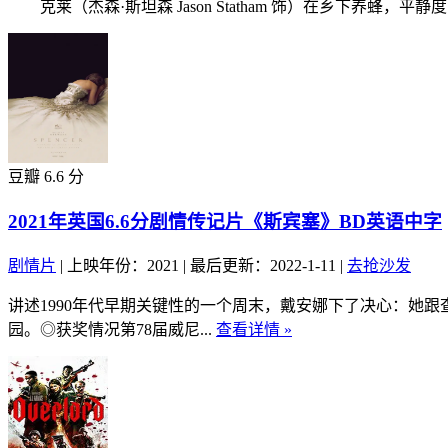
克莱（杰森·斯坦森 Jason Statham 饰）在乡下养蜂，平静
豆瓣 6.6 分
2021年英国6.6分剧情传记片《斯宾塞》BD英语中字
剧情片
|
上映年份：2021
|
最后更新：2022-1-11
|
去抢沙发
讲述1990年代早期关键性的一个周末，戴安娜下了决心：她
园。◎获奖情况第78届威尼...
查看详情 »