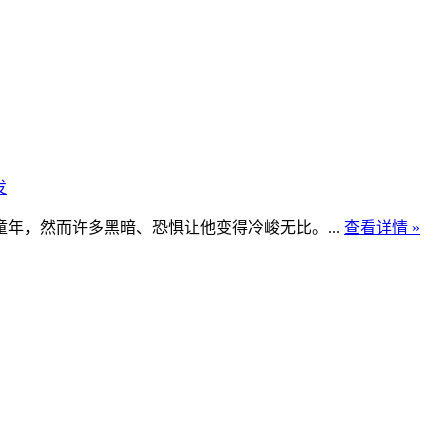
发
童年，然而许多黑暗、恐惧让他变得冷峻无比。...
查看详情 »