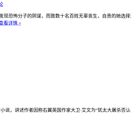
论
时发现恐怖分子的阴谋，而致数十名百姓无辜丧生，自责的她选
查看详情 »
小说，讲述作者因称右翼英国作家大卫·艾文为“犹太大屠杀否认者