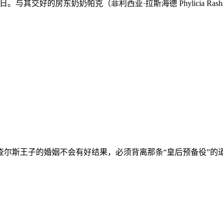
度日。与其交好的房东奶奶帕克（菲利西亚·拉斯海德 Phylicia Ra
跟查尔斯王子的婚姻不会有好结果，必须背离那条“皇后预备役”