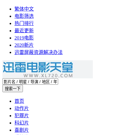
繁体中文
电影筛选
热门排行
最近更新
2019电影
2020新片
迅雷屏蔽资源解决办法
首页
动作片
犯罪片
科幻片
喜剧片