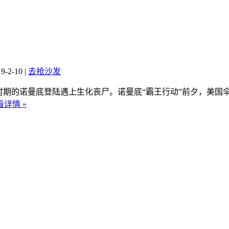
-2-10
|
去抢沙发
时期的诺曼底登陆遇上生化丧尸。诺曼底“霸王行动”前夕，美国
看详情 »