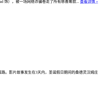
shad 饰），被一场网络诈骗卷走了所有慈善筹款...
查看详情 »
的道路。影片故事发生在3天内，圣诞假日期间的桑德灵汉姆庄