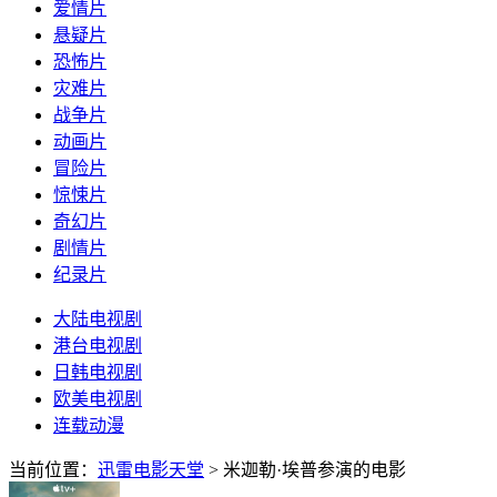
爱情片
悬疑片
恐怖片
灾难片
战争片
动画片
冒险片
惊悚片
奇幻片
剧情片
纪录片
大陆电视剧
港台电视剧
日韩电视剧
欧美电视剧
连载动漫
当前位置：
迅雷电影天堂
> 米迦勒·埃普参演的电影