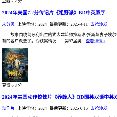
豆瓣 7.2 分
2024年美国7.2分传记片《粗野派》BD中英双字
未分类
|
上映年份：2024
|
最后更新：2025-4-11
|
去抢沙发
故事围绕匈牙利出生的犹太建筑师拉斯洛·托斯与妻子埃尔兹
有的客户改变了。◎获奖情况 第97届奥...
查看详情 »
豆瓣 6.3 分
2024年美国动作惊悚片《养蜂人》BD国英双语中英
动作片
|
上映年份：2024
|
最后更新：2025-6-15
|
去抢沙发