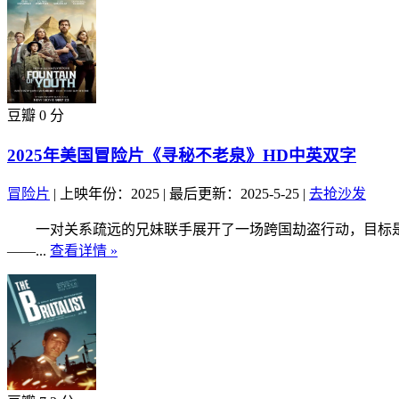
豆瓣 0 分
2025年美国冒险片《寻秘不老泉》HD中英双字
冒险片
|
上映年份：2025
|
最后更新：2025-5-25
|
去抢沙发
一对关系疏远的兄妹联手展开了一场跨国劫盗行动，目标是找
——...
查看详情 »