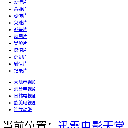
爱情片
悬疑片
恐怖片
灾难片
战争片
动画片
冒险片
惊悚片
奇幻片
剧情片
纪录片
大陆电视剧
港台电视剧
日韩电视剧
欧美电视剧
连载动漫
当前位置：
迅雷电影天堂