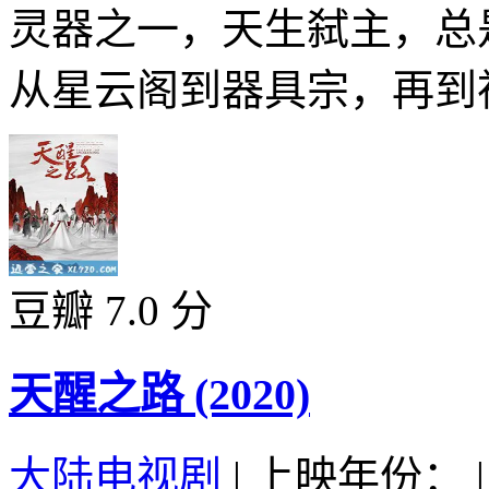
灵器之一，天生弑主，总
从星云阁到器具宗，再到神
豆瓣 7.0 分
天醒之路 (2020)
大陆电视剧
|
上映年份：
|