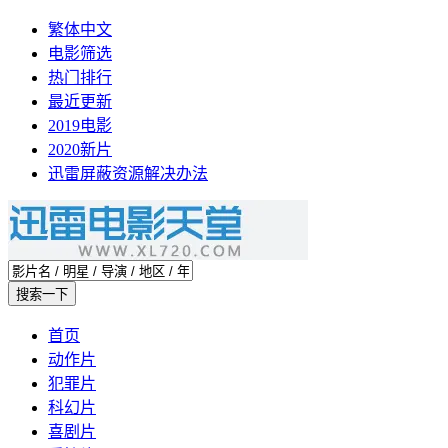
繁体中文
电影筛选
热门排行
最近更新
2019电影
2020新片
迅雷屏蔽资源解决办法
首页
动作片
犯罪片
科幻片
喜剧片