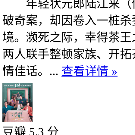
年轻状元郎陆江来（侯
破奇案，却因卷入一桩杀
境。濒死之际，幸得茶王
两人联手整顿家族、开拓
情佳话。...
查看详情 »
豆瓣 5.3 分