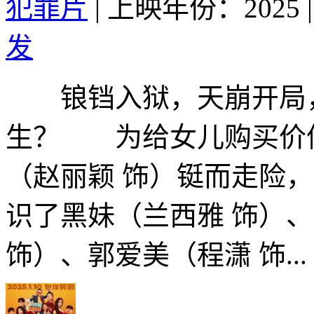
犯罪片
|
上映年份：2025
|
发
锒铛入狱，天崩开局，
生？ 为给女儿购买价值
（赵丽颖 饰）铤而走险
识了黑妹（兰西雅 饰）
饰）、郭爱美（程潇 饰...