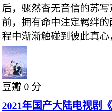
后，骤然杳无音信的苏写
前，拥有命中注定羁绊的
程中渐渐触碰到彼此真心，
豆瓣 0 分
2021年国产大陆电视剧