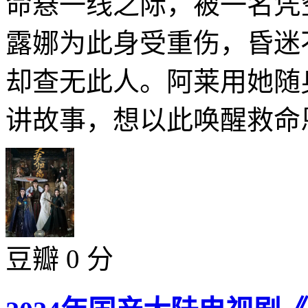
命悬一线之际，被一名凭
露娜为此身受重伤，昏迷
却查无此人。阿莱用她随
讲故事，想以此唤醒救命恩
豆瓣 0 分