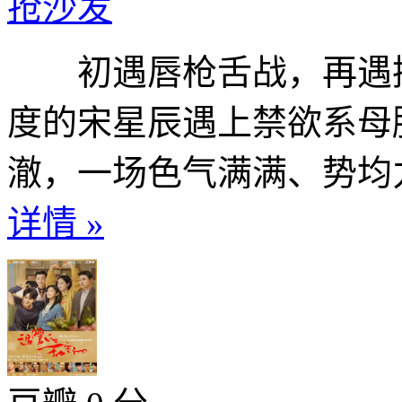
抢沙发
初遇唇枪舌战，再遇撩
度的宋星辰遇上禁欲系母
澈，一场色气满满、势均力
详情 »