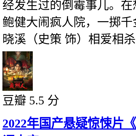
经发生过的倒霉事儿。在
鲍健大闹疯人院，一掷千
晓溪（史策 饰）相爱相杀暗
豆瓣 5.5 分
2022年国产悬疑惊悚片