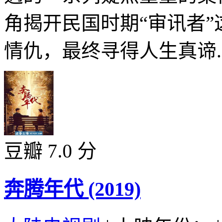
角揭开民国时期“审讯者
情仇，最终寻得人生真谛..
豆瓣 7.0 分
奔腾年代 (2019)