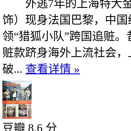
外逃7年的上海特大金
饰）现身法国巴黎，中国
领“猎狐小队”跨国追赃
赃款跻身海外上流社会，
破...
查看详情 »
豆瓣 8.6 分