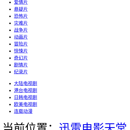
爱情片
悬疑片
恐怖片
灾难片
战争片
动画片
冒险片
惊悚片
奇幻片
剧情片
纪录片
大陆电视剧
港台电视剧
日韩电视剧
欧美电视剧
连载动漫
当前位置：
迅雷电影天堂