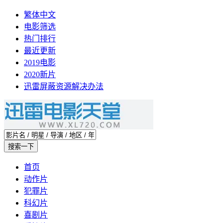
繁体中文
电影筛选
热门排行
最近更新
2019电影
2020新片
迅雷屏蔽资源解决办法
首页
动作片
犯罪片
科幻片
喜剧片