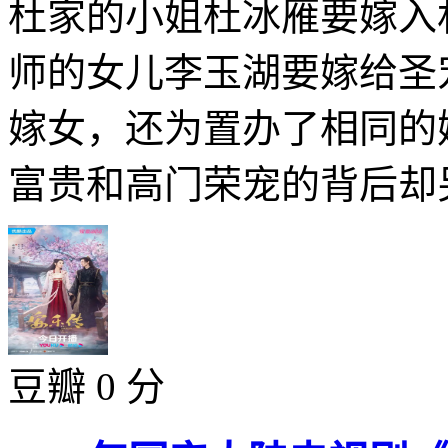
杜家的小姐杜冰雁要嫁入
师的女儿李玉湖要嫁给圣
嫁女，还为置办了相同的
富贵和高门荣宠的背后却另
豆瓣 0 分