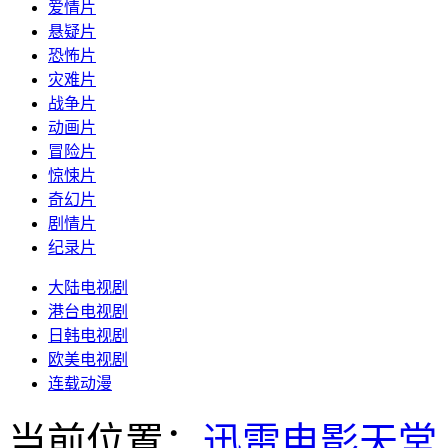
爱情片
悬疑片
恐怖片
灾难片
战争片
动画片
冒险片
惊悚片
奇幻片
剧情片
纪录片
大陆电视剧
港台电视剧
日韩电视剧
欧美电视剧
连载动漫
当前位置：
迅雷电影天堂