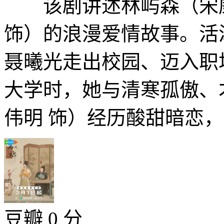
该剧讲述林屿森（宋威
饰）的浪漫爱情故事。活
聂曦光走出校园、迈入职
大学时，她与清寒孤傲、
伟明 饰）经历酸甜暗恋，进
豆瓣 0 分