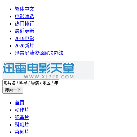
繁体中文
电影筛选
热门排行
最近更新
2019电影
2020新片
迅雷屏蔽资源解决办法
首页
动作片
犯罪片
科幻片
喜剧片