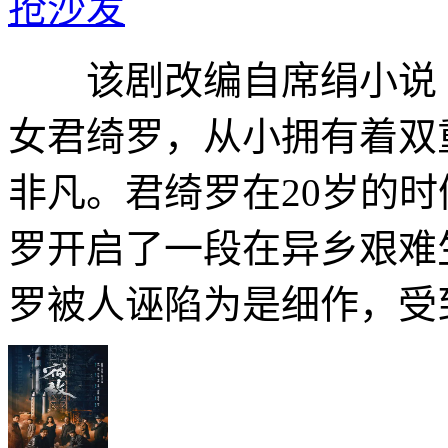
抢沙发
该剧改编自席绢小说
女君绮罗，从小拥有着双
非凡。君绮罗在20岁的
罗开启了一段在异乡艰难
罗被人诬陷为是细作，受到