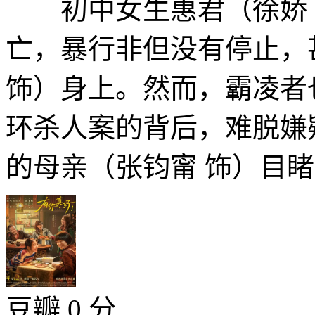
初中女生惠君（徐娇 
亡，暴行非但没有停止，
饰）身上。然而，霸凌者
环杀人案的背后，难脱嫌
的母亲（张钧甯 饰）目睹女
豆瓣 0 分