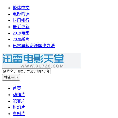
繁体中文
电影筛选
热门排行
最近更新
2019电影
2020新片
迅雷屏蔽资源解决办法
首页
动作片
犯罪片
科幻片
喜剧片