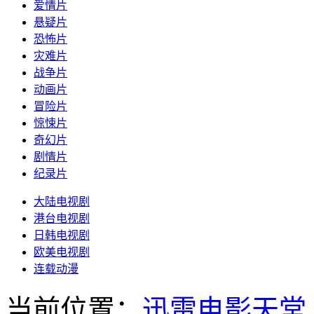
爱情片
悬疑片
恐怖片
灾难片
战争片
动画片
冒险片
惊悚片
奇幻片
剧情片
纪录片
大陆电视剧
港台电视剧
日韩电视剧
欧美电视剧
连载动漫
当前位置：
迅雷电影天堂