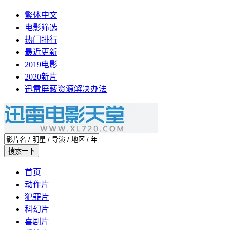
繁体中文
电影筛选
热门排行
最近更新
2019电影
2020新片
迅雷屏蔽资源解决办法
首页
动作片
犯罪片
科幻片
喜剧片