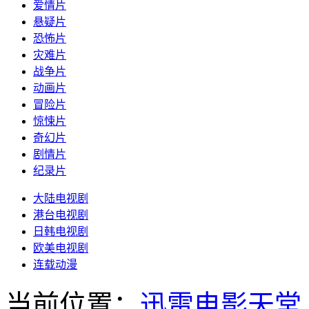
爱情片
悬疑片
恐怖片
灾难片
战争片
动画片
冒险片
惊悚片
奇幻片
剧情片
纪录片
大陆电视剧
港台电视剧
日韩电视剧
欧美电视剧
连载动漫
当前位置：
迅雷电影天堂