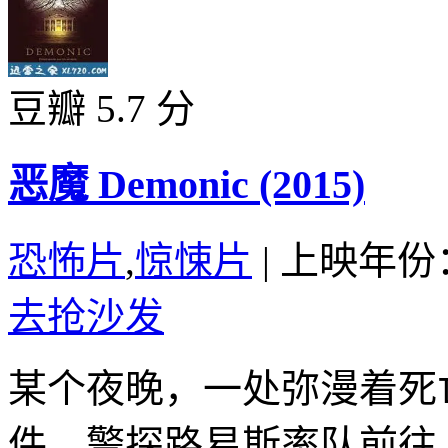
豆瓣 5.7 分
恶魔 Demonic (2015)
恐怖片
,
惊悚片
|
上映年份：
去抢沙发
某个夜晚，一处弥漫着死
件。警探路易斯率队前往