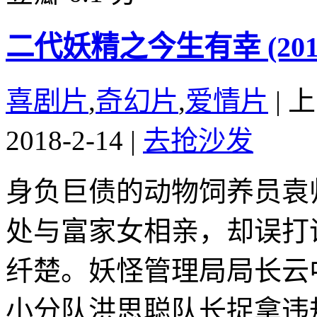
二代妖精之今生有幸 (201
喜剧片
,
奇幻片
,
爱情片
|
上
2018-2-14
|
去抢沙发
身负巨债的动物饲养员袁
处与富家女相亲，却误打
纤楚。妖怪管理局局长云
小分队洪思聪队长捉拿违