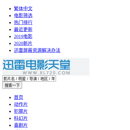
繁体中文
电影筛选
热门排行
最近更新
2019电影
2020新片
迅雷屏蔽资源解决办法
首页
动作片
犯罪片
科幻片
喜剧片