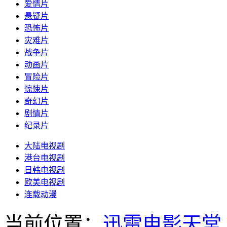
爱情片
悬疑片
恐怖片
灾难片
战争片
动画片
冒险片
惊悚片
奇幻片
剧情片
纪录片
大陆电视剧
港台电视剧
日韩电视剧
欧美电视剧
连载动漫
当前位置：
迅雷电影天堂