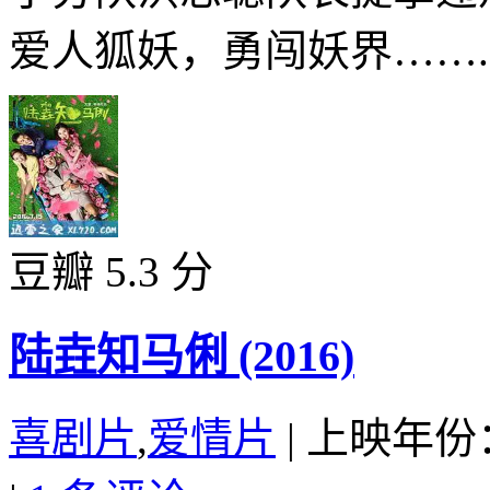
爱人狐妖，勇闯妖界……..
豆瓣 5.3 分
陆垚知马俐 (2016)
喜剧片
,
爱情片
|
上映年份：