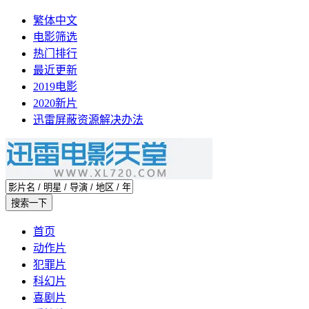
繁体中文
电影筛选
热门排行
最近更新
2019电影
2020新片
迅雷屏蔽资源解决办法
首页
动作片
犯罪片
科幻片
喜剧片