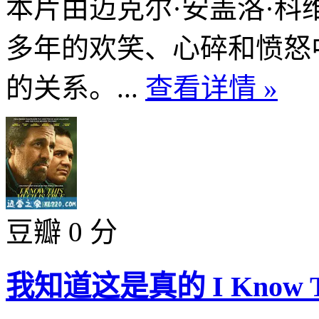
本片由迈克尔·安盖洛·
多年的欢笑、心碎和愤怒
的关系。...
查看详情 »
豆瓣 0 分
我知道这是真的 I Know This