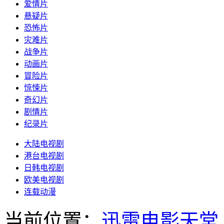
爱情片
悬疑片
恐怖片
灾难片
战争片
动画片
冒险片
惊悚片
奇幻片
剧情片
纪录片
大陆电视剧
港台电视剧
日韩电视剧
欧美电视剧
连载动漫
当前位置：
迅雷电影天堂