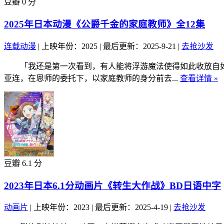
豆瓣 0 分
2025年日本动漫《公爵千金的家庭教师》全12集
连载动漫
|
上映年份：2025
|
最后更新：2025-9-21
|
去抢沙发
「我还是第一次看到，有人能将浮游魔法使得如此收放自如
亚连，在恩师的委托下，以家庭教师的身分前去...
查看详情 »
豆瓣 6.1 分
2023年日本6.1分动画片《转生大作战》BD日语中字
动画片
|
上映年份：2023
|
最后更新：2025-4-19
|
去抢沙发