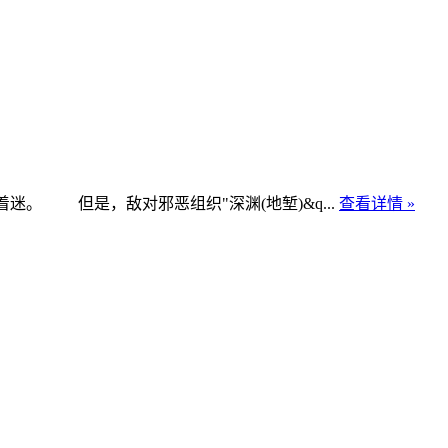
 但是，敌对邪恶组织"深渊(地堑)&q...
查看详情 »