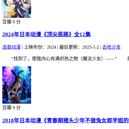
豆瓣 0 分
2024年日本动漫《顶尖恶路》全12集
连载动漫
|
上映年份：2024
|
最后更新：2025-1-2
|
去抢沙发
“找到了，使我内心充满炽热之物（魔法少女）——” 前往
豆瓣 9 分
2018年日本动漫《青春期猪头少年不做兔女郎学姐的