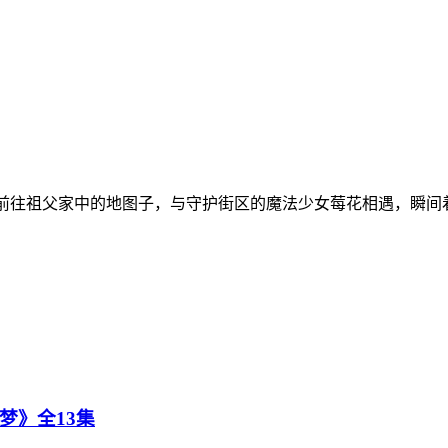
祖父家中的地图子，与守护街区的魔法少女莓花相遇，瞬间着迷。
梦》全13集