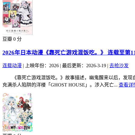
豆瓣 0 分
2026年日本动漫《靠死亡游戏混饭吃。》 连载至第1
连载动漫
|
上映年份：2026
|
最后更新：2026-3-19
|
去抢沙发
《靠死亡游戏混饭吃。》故事描述，幽鬼醒来以后，发现自己
充满杀人陷阱的洋楼「GHOST HOUSE」。涉入死亡...
查看详情