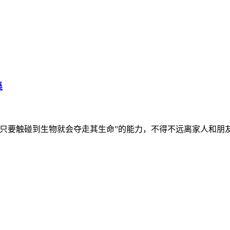
集
要触碰到生物就会夺走其生命”的能力，不得不远离家人和朋