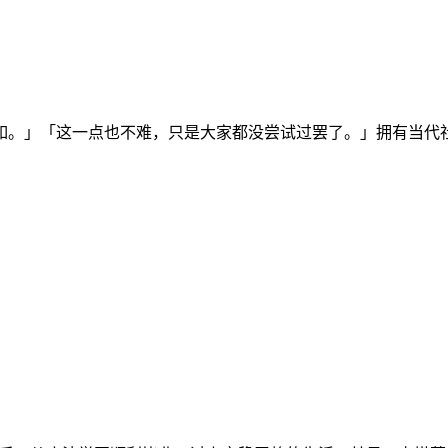
。」「这一点也不难，只是大家都没尝试过罢了。」拥有当代社