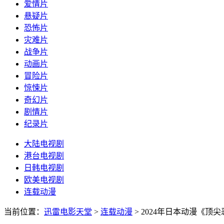
爱情片
悬疑片
恐怖片
灾难片
战争片
动画片
冒险片
惊悚片
奇幻片
剧情片
纪录片
大陆电视剧
港台电视剧
日韩电视剧
欧美电视剧
连载动漫
当前位置：
迅雷电影天堂
>
连载动漫
>
2024年日本动漫《顶尖