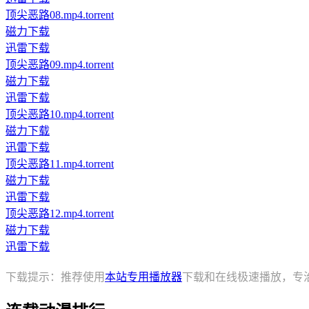
顶尖恶路08.mp4.torrent
磁力下载
迅雷下载
顶尖恶路09.mp4.torrent
磁力下载
迅雷下载
顶尖恶路10.mp4.torrent
磁力下载
迅雷下载
顶尖恶路11.mp4.torrent
磁力下载
迅雷下载
顶尖恶路12.mp4.torrent
磁力下载
迅雷下载
下载提示：推荐使用
本站专用播放器
下载和在线极速播放，专