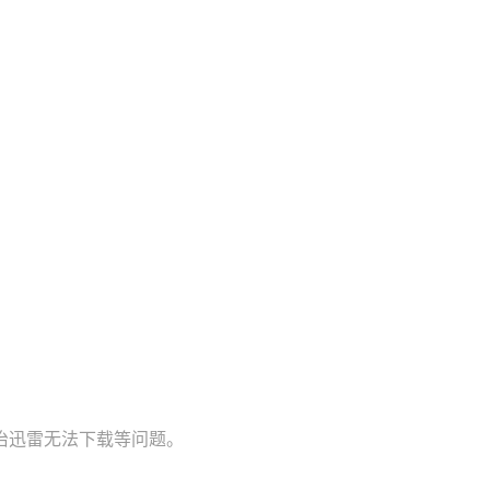
治迅雷无法下载等问题。