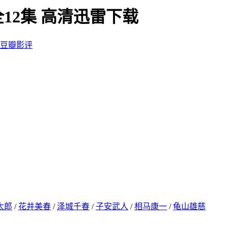
12集 高清迅雷下载
豆瓣影评
太郎
/
花井美春
/
泽城千春
/
子安武人
/
相马康一
/
龟山雄慈