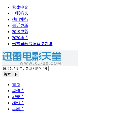
繁体中文
电影筛选
热门排行
最近更新
2019电影
2020新片
迅雷屏蔽资源解决办法
首页
动作片
犯罪片
科幻片
喜剧片