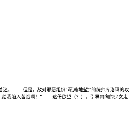
迷。 但是，敌对邪恶组织"深渊(地堑)"的统帅库洛玛的攻
…给我陷入苦战啊！” 这份欲望（？），引导内向的少女走