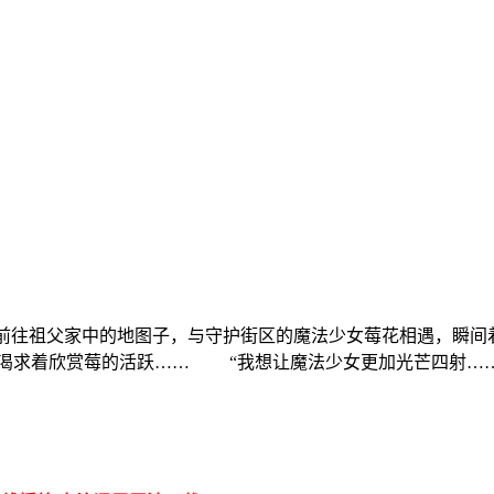
祖父家中的地图子，与守护街区的魔法少女莓花相遇，瞬间着
渴求着欣赏莓的活跃…… “我想让魔法少女更加光芒四射…