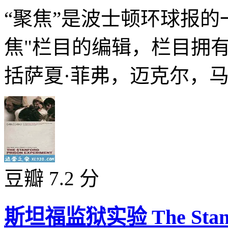
“聚焦”是波士顿环球报的
焦"栏目的编辑，栏目拥
括萨夏·菲弗，迈克尔，马特
豆瓣 7.2 分
斯坦福监狱实验 The Stanfor