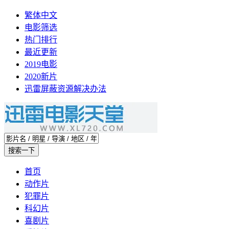
繁体中文
电影筛选
热门排行
最近更新
2019电影
2020新片
迅雷屏蔽资源解决办法
首页
动作片
犯罪片
科幻片
喜剧片