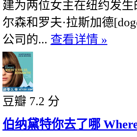
建为两位女主在纽约发生
尔森和罗夫·拉斯加德[do
公司的...
查看详情 »
豆瓣 7.2 分
伯纳黛特你去了哪 Where’d Yo