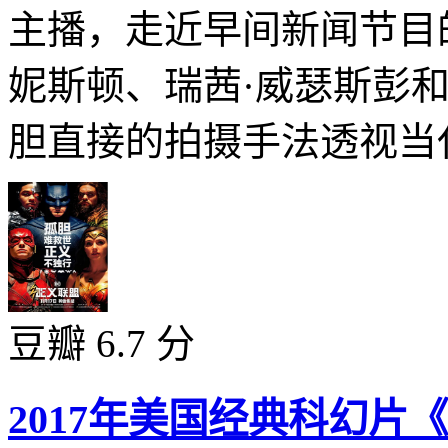
主播，走近早间新闻节目
妮斯顿、瑞茜·威瑟斯彭
胆直接的拍摄手法透视当代
豆瓣 6.7 分
2017年美国经典科幻片