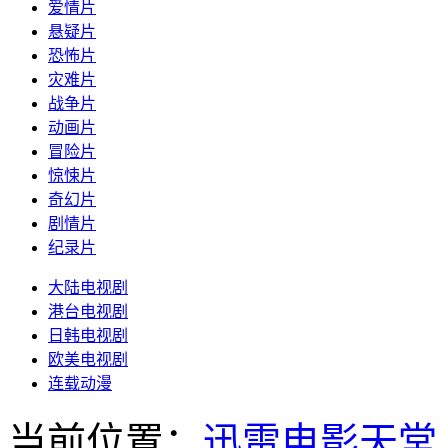
爱情片
悬疑片
恐怖片
灾难片
战争片
动画片
冒险片
惊悚片
奇幻片
剧情片
纪录片
大陆电视剧
港台电视剧
日韩电视剧
欧美电视剧
连载动漫
当前位置：
迅雷电影天堂