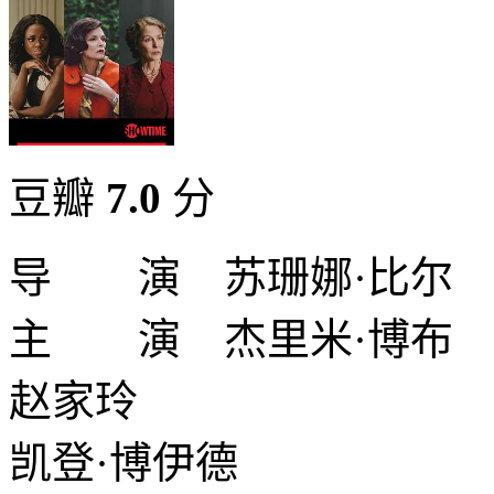
豆瓣
7.0
分
导 演 苏珊娜·比尔
主 演 杰里米·博布
赵家玲
凯登·博伊德