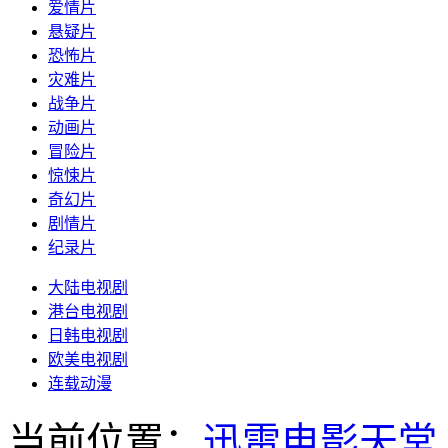
爱情片
悬疑片
恐怖片
灾难片
战争片
动画片
冒险片
惊悚片
奇幻片
剧情片
纪录片
大陆电视剧
港台电视剧
日韩电视剧
欧美电视剧
连载动漫
当前位置：
迅雷电影天堂