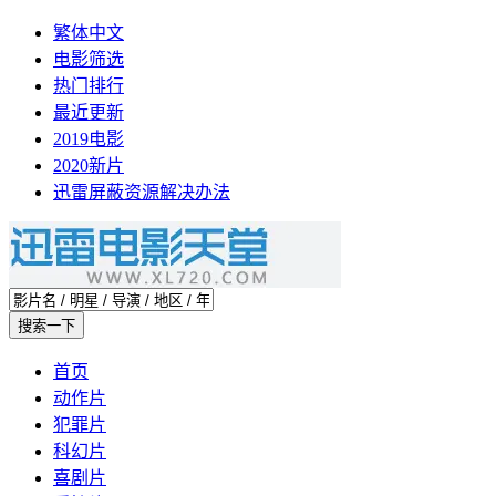
繁体中文
电影筛选
热门排行
最近更新
2019电影
2020新片
迅雷屏蔽资源解决办法
首页
动作片
犯罪片
科幻片
喜剧片