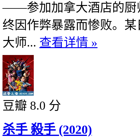
——参加加拿大酒店的厨
终因作弊暴露而惨败。某
大师...
查看详情 »
豆瓣 8.0 分
杀手 殺手 (2020)