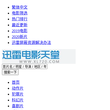
繁体中文
电影筛选
热门排行
最近更新
2019电影
2020新片
迅雷屏蔽资源解决办法
首页
动作片
犯罪片
科幻片
喜剧片