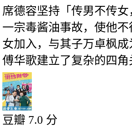
席德容坚持「传男不传女
一宗毒酱油事故，使他不
女加入，与其子万卓枫成
傅华歌建立了复杂的四角关
豆瓣 7.0 分