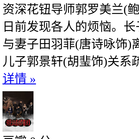
资深花钮导师郭罗美兰(鲍
日前发现各人的烦恼。长
与妻子田羽菲(唐诗咏饰)
儿子郭景轩(胡㻗饰)关系
详情 »