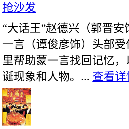
抢沙发
“大话王”赵德兴（郭晋
一言（谭俊彦饰）头部受
里帮助蒙一言找回记忆，
诞现象和人物。...
查看详情