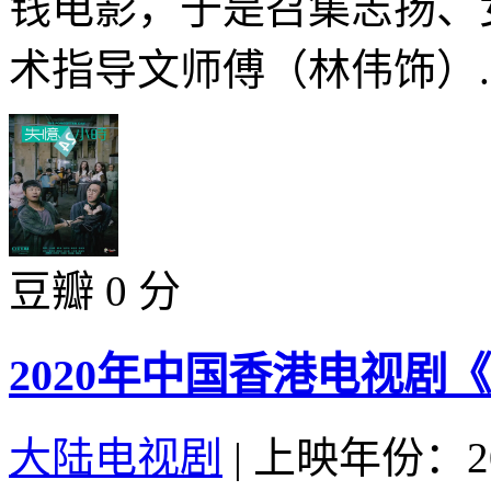
钱电影，于是召集志扬、
术指导文师傅（林伟饰）..
豆瓣 0 分
2020年中国香港电视剧《
大陆电视剧
|
上映年份：20