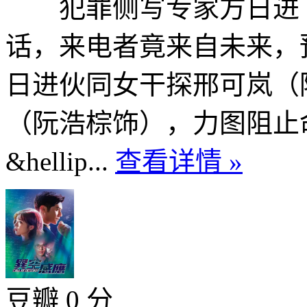
犯罪侧写专家方日进（
话，来电者竟来自未来，
日进伙同女干探邢可岚（
（阮浩棕饰），力图阻止
&hellip...
查看详情 »
豆瓣 0 分