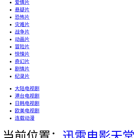
爱情片
悬疑片
恐怖片
灾难片
战争片
动画片
冒险片
惊悚片
奇幻片
剧情片
纪录片
大陆电视剧
港台电视剧
日韩电视剧
欧美电视剧
连载动漫
当前位置：
迅雷电影天堂