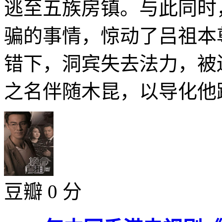
逃至五族房镇。与此同时
骗的事情，惊动了吕祖本
错下，洞宾失去法力，被
之名伴随木昆，以导化他踏
豆瓣 0 分