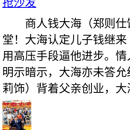
抢沙发
商人钱大海（郑则仕饰
堂！大海认定儿子钱继来
用高压手段逼他进步。情
明示暗示，大海亦未答允
莉饰）背着父亲创业，大海