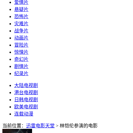
爱情片
悬疑片
恐怖片
灾难片
战争片
动画片
冒险片
惊悚片
奇幻片
剧情片
纪录片
大陆电视剧
港台电视剧
日韩电视剧
欧美电视剧
连载动漫
当前位置：
迅雷电影天堂
> 林恺伦参演的电影