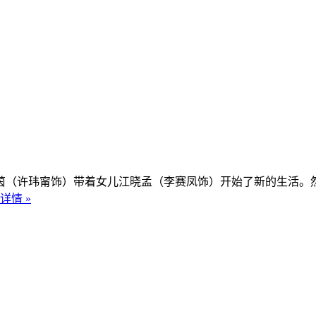
（许玮甯饰）带着女儿江晓孟（李赛凤饰）开始了新的生活。然
详情 »