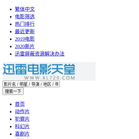
繁体中文
电影筛选
热门排行
最近更新
2019电影
2020新片
迅雷屏蔽资源解决办法
首页
动作片
犯罪片
科幻片
喜剧片