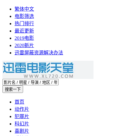
繁体中文
电影筛选
热门排行
最近更新
2019电影
2020新片
迅雷屏蔽资源解决办法
首页
动作片
犯罪片
科幻片
喜剧片