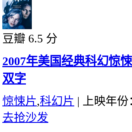
豆瓣 6.5 分
2007年美国经典科幻
双字
惊悚片
,
科幻片
|
上映年份：
去抢沙发