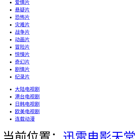
爱情片
悬疑片
恐怖片
灾难片
战争片
动画片
冒险片
惊悚片
奇幻片
剧情片
纪录片
大陆电视剧
港台电视剧
日韩电视剧
欧美电视剧
连载动漫
当前位置：
迅雷电影天堂