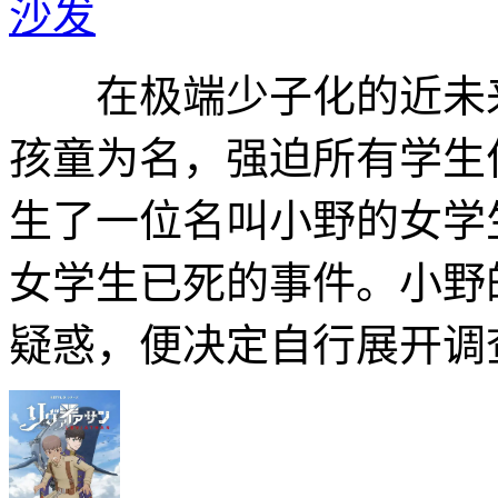
沙发
在极端少子化的近未来
孩童为名，强迫所有学生
生了一位名叫小野的女学
女学生已死的事件。小野
疑惑，便决定自行展开调查