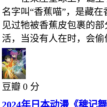
名字叫“香蕉喵”，是藏
见过牠被香蕉皮包裹的部
活，当没有人在时，会偷偷
豆瓣 0 分
2024年日本动漫《稗记舞