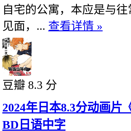
自宅的公寓，本应是与往
见面，...
查看详情 »
豆瓣 8.3 分
2024年日本8.3分动
BD日语中字