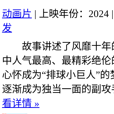
动画片
|
上映年份：2024
|
发
故事讲述了风靡十年的超
中人气最高、最精彩绝伦
心怀成为“排球小巨人”
逐渐成为独当一面的副攻手
看详情 »