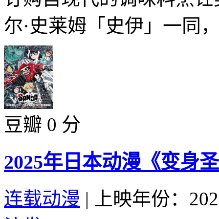
尔·史莱姆「史伊」一同，
豆瓣 0 分
2025年日本动漫《变身
连载动漫
|
上映年份：202