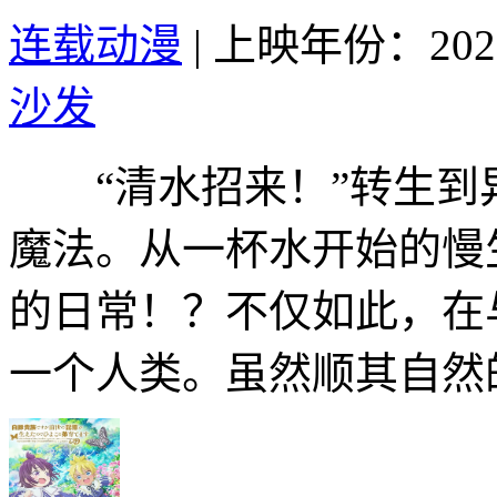
连载动漫
|
上映年份：202
沙发
“清水招来！”转生到
魔法。从一杯水开始的慢
的日常！？不仅如此，在
一个人类。虽然顺其自然的