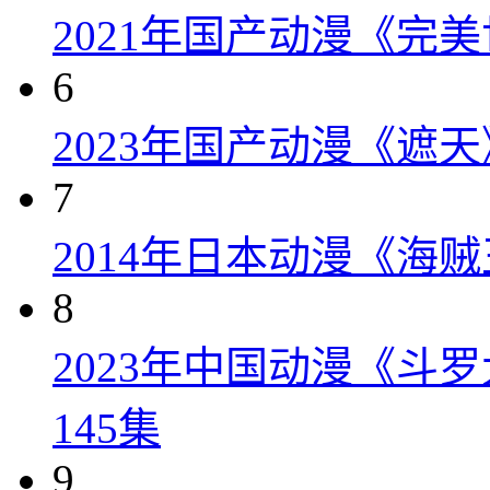
2021年国产动漫《完美
6
2023年国产动漫《遮天
7
2014年日本动漫《海贼王
8
2023年中国动漫《斗
145集
9