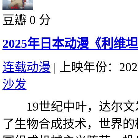
豆瓣 0 分
2025年日本动漫《利维
连载动漫
|
上映年份：202
沙发
19世纪中叶，达尔文发
了生物合成技术，世界的