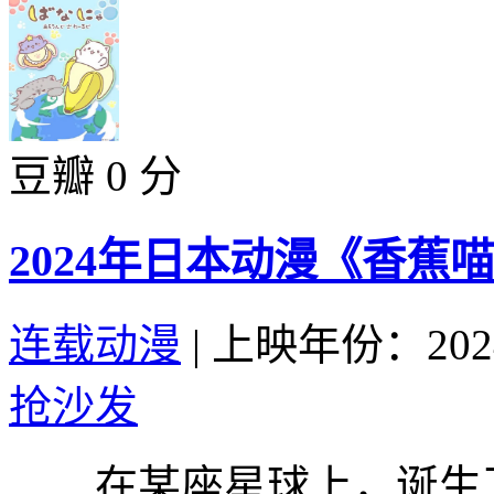
豆瓣 0 分
2024年日本动漫《香蕉
连载动漫
|
上映年份：202
抢沙发
在某座星球上，诞生了