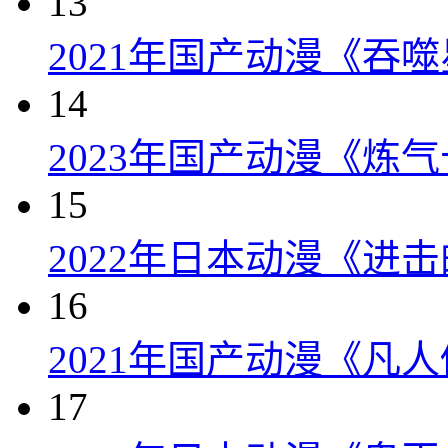
13
2021年国产动漫《吞噬
14
2023年国产动漫《炼气
15
2022年日本动漫《进击的
16
2021年国产动漫《凡
17