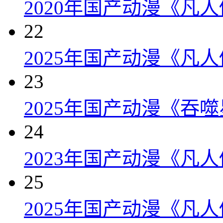
2020年国产动漫《凡人
22
2025年国产动漫《凡
23
2025年国产动漫《吞噬
24
2023年国产动漫《凡
25
2025年国产动漫《凡