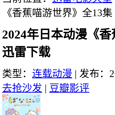
《香蕉喵游世界》全13集
2024年日本动漫《香
迅雷下载
类型：
连载动漫
|
发布：20
去抢沙发
|
豆瓣影评