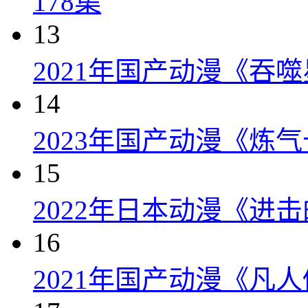
178集
13
2021年国产动漫《吞噬
14
2023年国产动漫《炼气
15
2022年日本动漫《进击的
16
2021年国产动漫《凡