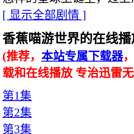
[ 显示全部剧情 ]
香蕉喵游世界的在线播放地址 ·
(推荐，
本站专属下载器
载和在线播放 专治迅雷无
第1集
第2集
第3集