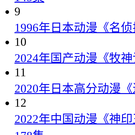
9
1996年日本动漫《名侦
10
2024年国产动漫《牧神
11
2020年日本高分动漫
12
2022年中国动漫《神