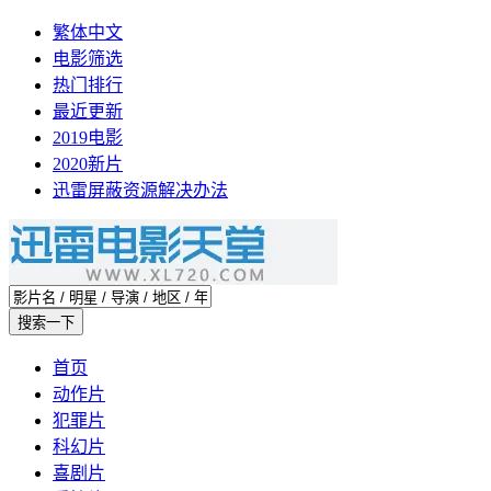
繁体中文
电影筛选
热门排行
最近更新
2019电影
2020新片
迅雷屏蔽资源解决办法
首页
动作片
犯罪片
科幻片
喜剧片