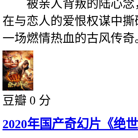
被亲人背叛的陆心念，
在与恋人的爱恨权谋中撕
一场燃情热血的古风传奇。
豆瓣 0 分
2020年国产奇幻片《绝