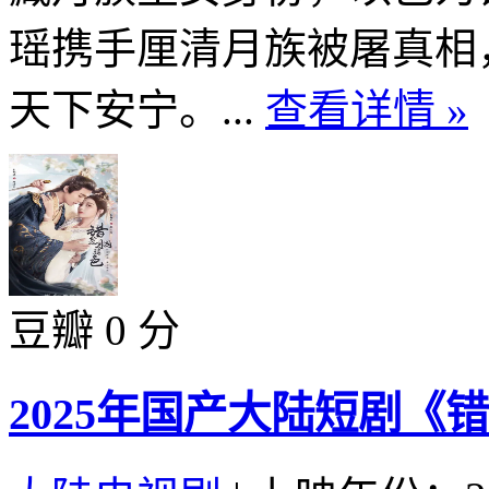
瑶携手厘清月族被屠真相
天下安宁。...
查看详情 »
豆瓣 0 分
2025年国产大陆短剧《