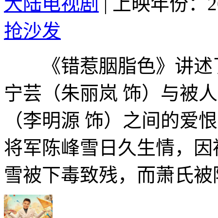
大陆电视剧
|
上映年份：20
抢沙发
《错惹胭脂色》讲述了
宁芸（朱丽岚 饰）与被
（李明源 饰）之间的爱
将军陈峰雪日久生情，因
雪被下毒致残，而萧氏被陷