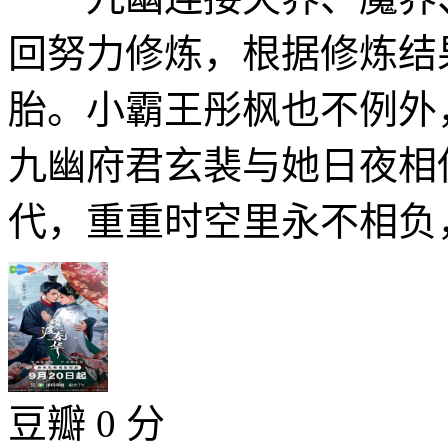
回努力修炼，根据修炼结
胎。小霸王彤枫也不例外
九幽府君玄裴与她日夜相
代，重重时空里永不相负，
豆瓣 0 分