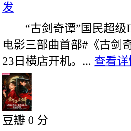
发
“古剑奇谭”国民超级I
电影三部曲首部#《古剑奇
23日横店开机。...
查看详情
豆瓣 0 分