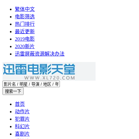
繁体中文
电影筛选
热门排行
最近更新
2019电影
2020新片
迅雷屏蔽资源解决办法
首页
动作片
犯罪片
科幻片
喜剧片