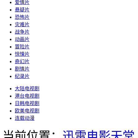
爱情片
悬疑片
恐怖片
灾难片
战争片
动画片
冒险片
惊悚片
奇幻片
剧情片
纪录片
大陆电视剧
港台电视剧
日韩电视剧
欧美电视剧
连载动漫
当前位置：
迅雷电影天堂