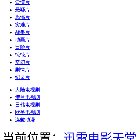
爱情片
悬疑片
恐怖片
灾难片
战争片
动画片
冒险片
惊悚片
奇幻片
剧情片
纪录片
大陆电视剧
港台电视剧
日韩电视剧
欧美电视剧
连载动漫
当前位置：
迅雷电影天堂