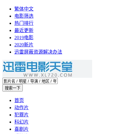
繁体中文
电影筛选
热门排行
最近更新
2019电影
2020新片
迅雷屏蔽资源解决办法
首页
动作片
犯罪片
科幻片
喜剧片