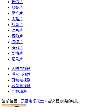
爱情片
悬疑片
恐怖片
灾难片
战争片
动画片
冒险片
惊悚片
奇幻片
剧情片
纪录片
大陆电视剧
港台电视剧
日韩电视剧
欧美电视剧
连载动漫
当前位置：
迅雷电影天堂
> 彭义程参演的电影