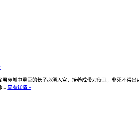
发
君命城中重臣的长子必须入宫，培养成带刀侍卫，非死不得出宫
..
查看详情 »