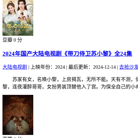
豆瓣 0 分
2024年国产大陆电视剧《带刀侍卫苏小黎》全24集
大陆电视剧
|
上映年份：2024
|
最后更新：2024-12-14
|
去抢沙
苏家有女，名唤小黎，上房揭瓦，无所不能。天有不测，储
黎，连夜灌醉哥哥，女扮男装顶替他入了宫。为保全自己的小命.