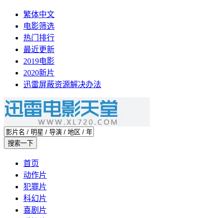
繁体中文
电影筛选
热门排行
最近更新
2019电影
2020新片
迅雷屏蔽资源解决办法
首页
动作片
犯罪片
科幻片
喜剧片